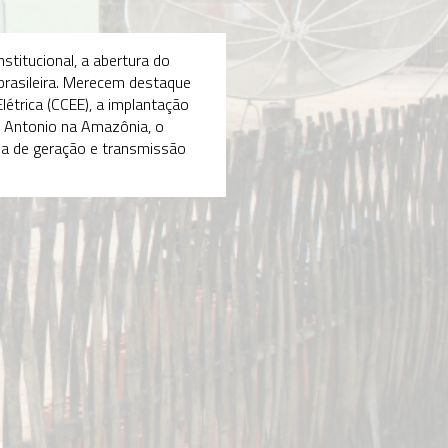
erno Vargas
962
trada em cena das
esas estatais e a
ção da Eletrobras