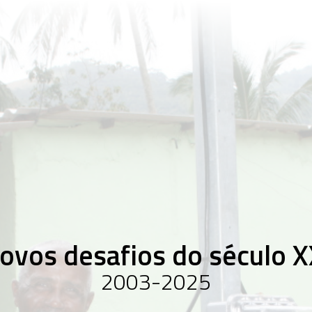
1879-1
A fo
indú
elét
1930-1
Muda