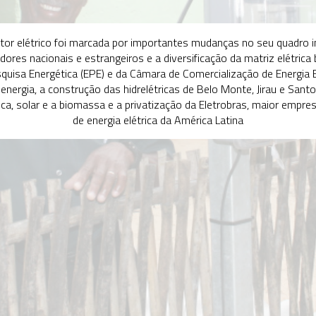
Gov
1950-1
A en
empr
cria