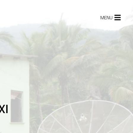
MENU
927
rmação da
stria de energia
rica no Brasil
945
nças no primeiro