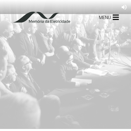
MENU
1879-1927
A formação da
indústria de energia
elétrica no Brasil
1930-1945
Mudanças no