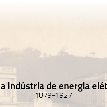
1879-1
A fo
indú
elét
1930-1
Muda