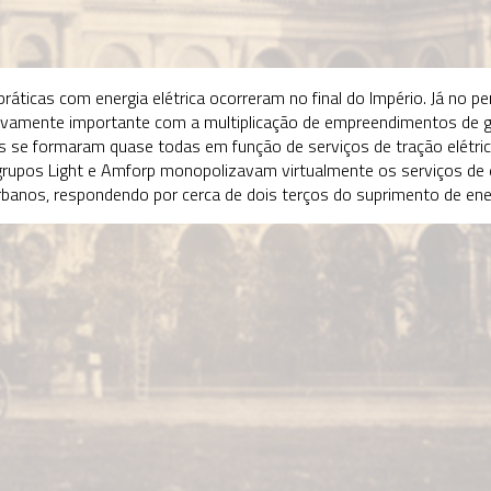
Gov
1950-1
A en
empr
cria