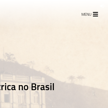
MENU
927
rmação da
stria de energia
rica no Brasil
945
nças no primeiro