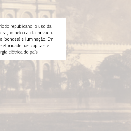
erno Vargas
962
trada em cena das
esas estatais e a
ção da Eletrobras