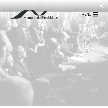
MENU
1879-1927
A formação da
indústria de energia
elétrica no Brasil
1930-1945
Mudanças no