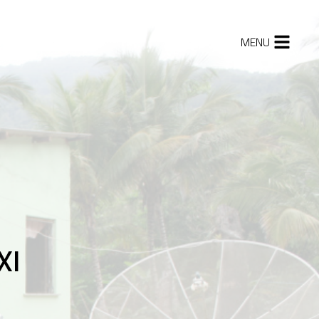
MENU
927
rmação da
stria de energia
rica no Brasil
945
nças no primeiro