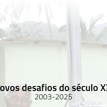
1879-1
A fo
indú
elét
1930-1
Muda