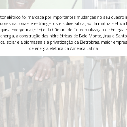
Gov
1950-1
A en
empr
cria