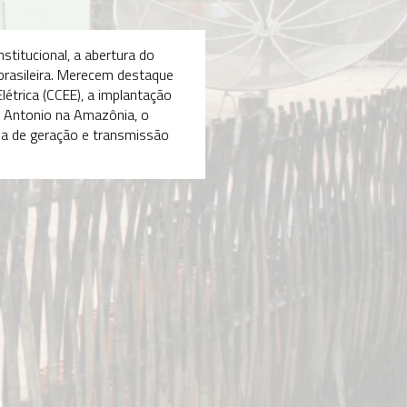
erno Vargas
962
trada em cena das
esas estatais e a
ção da Eletrobras