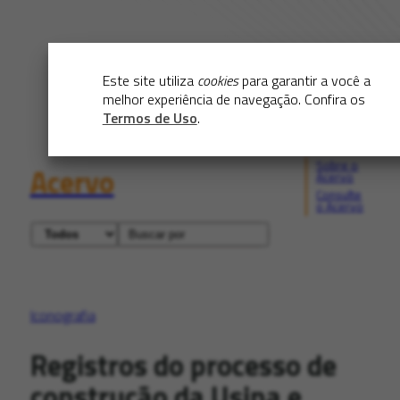
Este site utiliza
cookies
para garantir a você a
melhor experiência de navegação. Confira os
Termos de Uso
.
Sobre o
Acervo
Acervo
Consulte
o Acervo
Iconografia
Registros do processo de
construção da Usina e