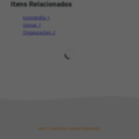
Itens Relacionados
Iconografia
1
Usinas
1
Organizações
2
INSTITUIDORES E MANTENEDORES