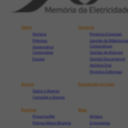
Sobre
Serviços
História
Projetos Especiais
Prêmios
Gestão de Biblioteca
Corporativas
Governança
Corporativa
Gestão de Acervos
Equipe
Gestão Documental
História Oral
Projetos Editoriais
Acervo
Exposições virtuais
Sobre o Acervo
Consulte o Acervo
Eventos
Blog
Preserva.Me
Artigos
Prêmio Mario Bhering
Entrevistas