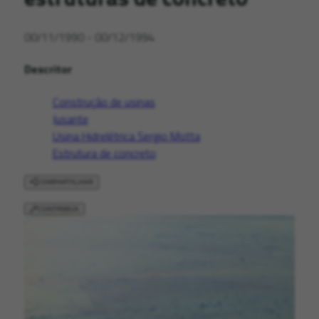
00/11/1990 - 00/12/1994
Descritor
Construção de usinas
Jusante
Usina Hidrelétrica Sergio Motta
Estrutura de concreto
COMPARTILHAR
CONTRIBUA