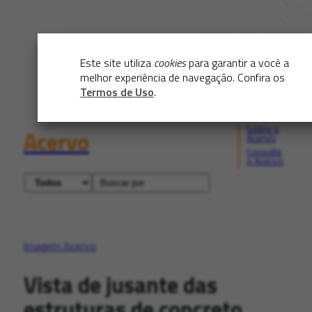
Este site utiliza
cookies
para garantir a você a
melhor experiência de navegação. Confira os
Termos de Uso
.
Sobre o
Acervo
Acervo
Consulte
o Acervo
Imagem Acervo
Vista de jusante das
estruturas de concreto