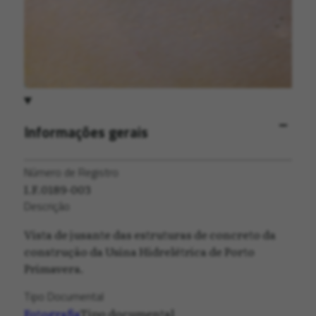
Informações gerais
Número de Registro
I.F.0189-003
Descrição
Vista de jusante das estruturas de concreto da
construção da Usina Hidrelétrica de Porto
Primavera.
Tipo Documental
Fotografia
Tipo documental