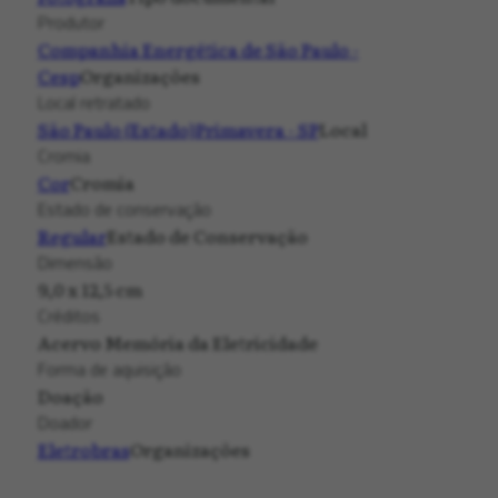
Produtor
Companhia Energética de São Paulo -
Cesp
Organizações
Local retratado
São Paulo (Estado)
Primavera - SP
Local
Cromia
Cor
Cromia
Estado de conservação
Regular
Estado de Conservação
Dimensão
9,0 x 12,5 cm
Créditos
Acervo Memória da Eletricidade
Forma de aquisição
Doação
Doador
Eletrobras
Organizações