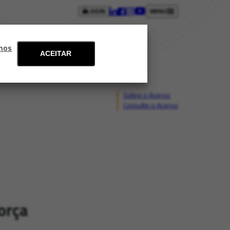
LOGIN
MENU
ntos
Blog
Fale conosco
mos
ACEITAR
Sobre o Acervo
Consulte o Acervo
orça