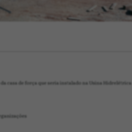
a casa de força que seria instalado na Usina Hidrelétrica
rganizações