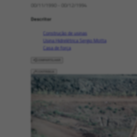
00/11/1990 - 00/12/1994
Descritor
Construção de usinas
Usina Hidrelétrica Sergio Motta
Casa de força
COMPARTILHAR
CONTRIBUA