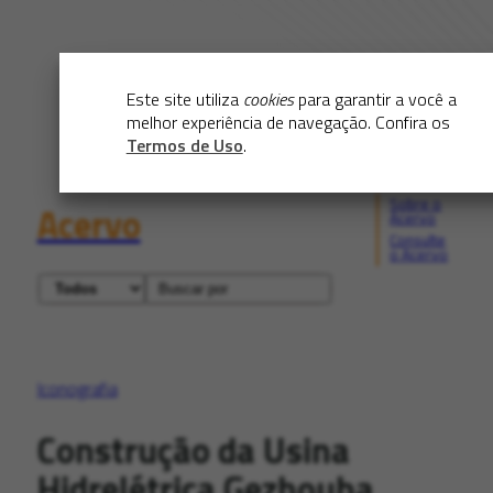
Este site utiliza
cookies
para garantir a você a
melhor experiência de navegação. Confira os
Termos de Uso
.
Sobre o
Acervo
Acervo
Consulte
o Acervo
Iconografia
Construção da Usina
Hidrelétrica Gezhouba