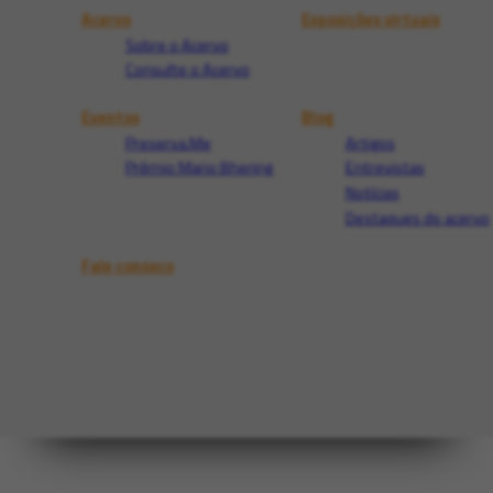
Acervo
Exposições virtuais
Sobre o Acervo
Consulte o Acervo
Eventos
Blog
Preserva.Me
Artigos
Prêmio Mario Bhering
Entrevistas
Notícias
Destaques do acervo
Fale conosco