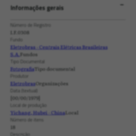
Informações gerais
Número de Registro
I.F.0308
Fundo
Eletrobras - Centrais Elétricas Brasileiras
S.A.
Fundos
Tipo Documental
Fotografia
Tipo documental
Produtor
Eletrobras
Organizações
Data (textual)
[00/00/1979]
Local de produção
Yichang, Hubei - China
Local
Número de itens
18
Descrição