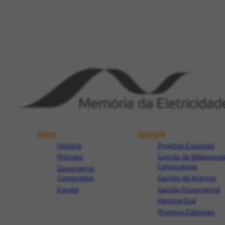
Sobre
Serviços
História
Projetos Especiais
Prêmios
Gestão de Biblioteca
Corporativas
Governança
Corporativa
Gestão de Acervos
Equipe
Gestão Documental
História Oral
Projetos Editoriais