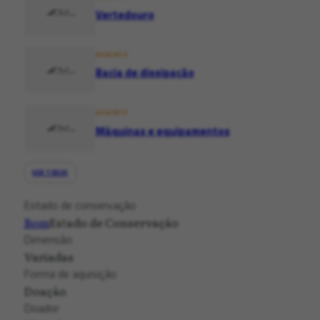
Vertedouro
ASSUNTO
Bacia de dissipação
ASSUNTO
Máquinas e equipamentos
VER TODOS
Estado de conservação
Bom
Estado de Conservação
Dimensão
Variadas
Forma de aquisição
Doação
Doador