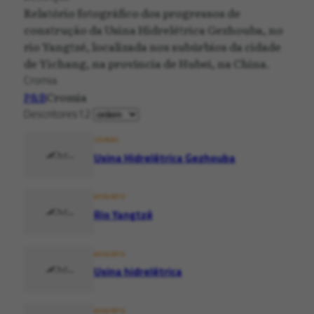
Relatório fotográfico dos progressos de
construção da Usina Hidrelétrica Gezhouba, no
rio Yangtzé, localizada nos subúrbios da cidade
de Yichang, na província de Hubei, na China.
Cromia
P&B
Cromia
Descritores
12
USINAS
Usina Hidrelétrica Gezhouba
ASSUNTO
Rio Yangtzé
ASSUNTO
Usina hidrelétrica
ASSUNTO