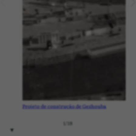
Projeto de construção de Gezhouba
1
/
18