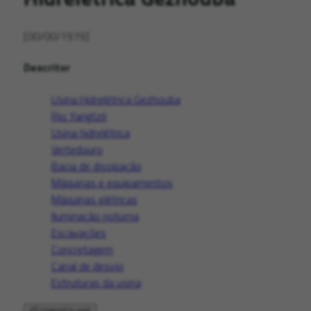
[00/00/1979]
Descritor
Usina Hidrelétrica Gezhouba
Rio Yangtzé
Usina hidrelétrica
Vertedouro
Bacia de dissipação
Máquinas e equipamentos
Máquinas elétricas
Iluminação noturna
Escavações
Concretagem
Canal de desvio
Estruturas da usina
COMPARTILHAR