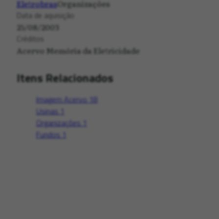
Eletrobras
Organizações
Data de aquisição
25/08/2003
Créditos
Acervo Memória da Eletricidade
Itens Relacionados
Imagem Acervo
18
Usinas
1
Organizações
1
Fundos
1