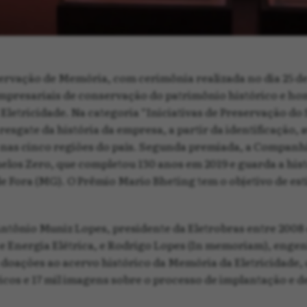
ervação de Memória, com cerimônia realizada no dia 25 de
 empresariais de conservação do patrimônio histórico e 
letricidade. Na categoria “Iniciativas de Preservação do 
resgate da história da empresa, a partir da identificação,
s cinco regiões do país. Segunda premiada, a Companhia
os Zero, que completou 130 anos em 2019 e guarda a histó
de Fora (MG). O Prêmio Mario Bheting tem o objetivo de est
Antônio Muniz Lopes, presidente da Eletrobras entre 2008
 Energia Elétrica, e Rodrigo Lopes (In memoriam), engenh
ações ao acervo histórico da Memória da Eletricidade, q
s e 17 mil imagens sobre o processo de implantação e de