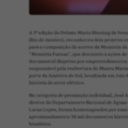
A 3ª edição do Prêmio Mario Bhering de Pres
(Rio de Janeiro), reconheceu dois projetos
para a composição do acervo da Memória da E
“Memória Furnas”, que deu início a ações de 
documental disperso por empreendimentos na
responsável pela reabertura do Museu Marmel
porte da América do Sul, localizada em Juiz 
história do setor elétrico.
Na categoria de premiação individual, José 
diretor do Departamento Nacional de Águas e
Lucas Lopes, foram homenageados por suas do
aproximadamente 38 mil documentos histórico
brasileira.