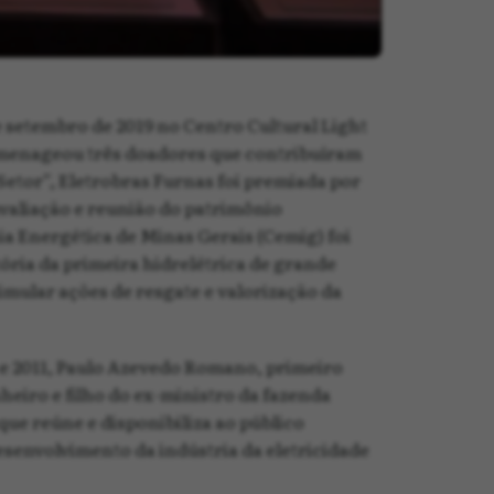
 setembro de 2019 no Centro Cultural Light
homenageou três doadores que contribuíram
Setor”, Eletrobras Furnas foi premiada por
 avaliação e reunião do patrimônio
 Energética de Minas Gerais (Cemig) foi
ria da primeira hidrelétrica de grande
imular ações de resgate e valorização da
 e 2011, Paulo Azevedo Romano, primeiro
eiro e filho do ex-ministro da fazenda
ue reúne e disponibiliza ao público
senvolvimento da indústria da eletricidade