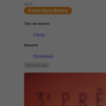
2019
Prêmio Mario Bhering
Tipo de evento
Prêmio
Assunto
Preservação
COMPARTILHAR