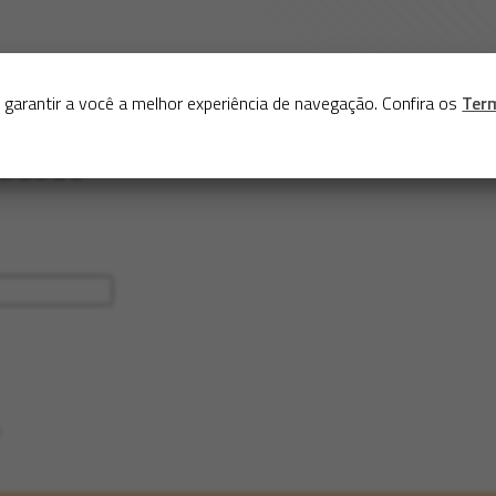
Sobre
Serviços
Acervo
Exposições virtuais
Eve
 garantir a você a melhor experiência de navegação. Confira os
Ter