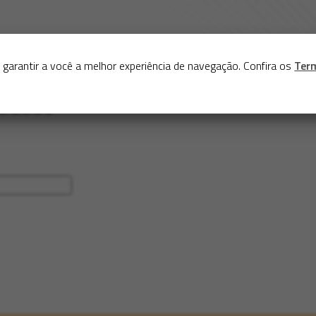
Sobre
Serviços
Acervo
Exposições virtuais
Eve
 garantir a você a melhor experiência de navegação. Confira os
Ter