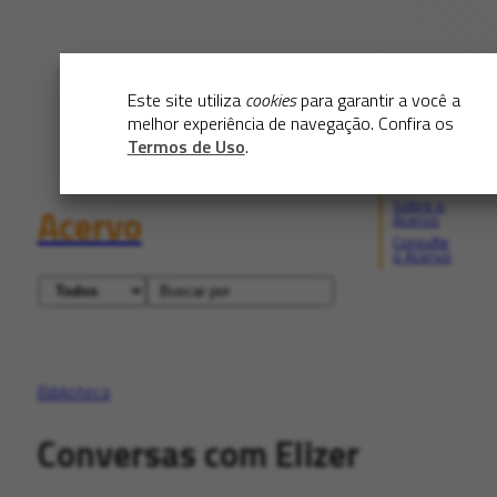
Este site utiliza
cookies
para garantir a você a
melhor experiência de navegação. Confira os
Termos de Uso
.
Sobre o
Acervo
Acervo
Consulte
o Acervo
Biblioteca
Conversas com Elizer