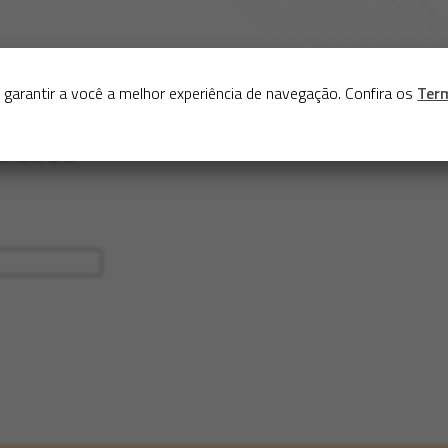
Sobre
Serviços
Acervo
Exposições virtuais
Eve
 garantir a você a melhor experiência de navegação. Confira os
Ter