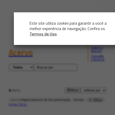
Este site utiliza
cookies
para garantir a você a
melhor experiência de navegação. Confira os
Termos de Uso
.
Sobre o
Acervo
Acervo
Consulte
o Acervo
4
itens
filtros
filtros
assunto
Departamento de Documentação - Furnas
limpar filtros