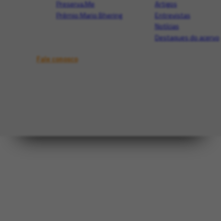
Preserva.Me
Artigos
Prêmio Mario Bhering
Entrevistas
Notícias
Destaques do acervo
Fale conosco