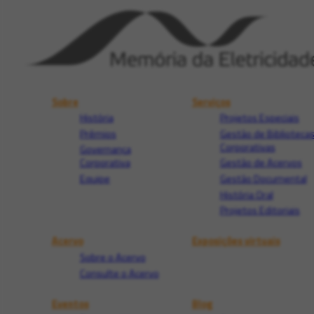
Sobre
Serviços
História
Projetos Especiais
Prêmios
Gestão de Biblioteca
Corporativas
Governança
Corporativa
Gestão de Acervos
Equipe
Gestão Documental
História Oral
Projetos Editoriais
Acervo
Exposições virtuais
Sobre o Acervo
Consulte o Acervo
Eventos
Blog