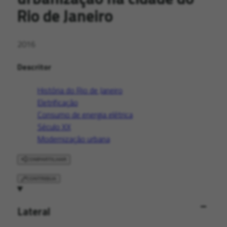
Rio de Janeiro
2016
Descritor
História do Rio de Janeiro
Eletrificação
Consumo de energia elétrica
Século XX
Modernização urbana
COMPARTILHAR
CONTRIBUA
Lateral