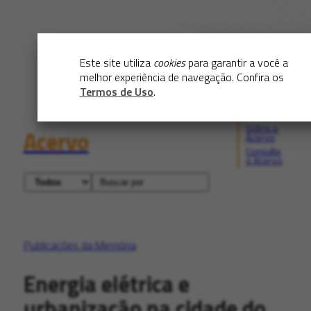
Este site utiliza
cookies
para garantir a você a
melhor experiência de navegação. Confira os
Termos de Uso
.
Sobre o
Acervo
Acervo
Consulte
o Acervo
Publicações da Memória
Energia elétrica e
urbanização na cidade do