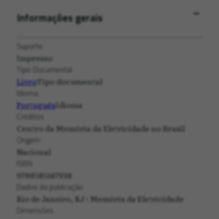
Informações gerais
Suporte
Impresso
Tipo Documental
Livro
Tipo documental
Idioma
Português
Idioma
Créditos
Centro da Memória da Eletricidade no Brasil
Origem
Nacional
ISBN
9788585147938
Dados da publicação
Rio de Janeiro, RJ : Memória da Eletricidade
Dimensões