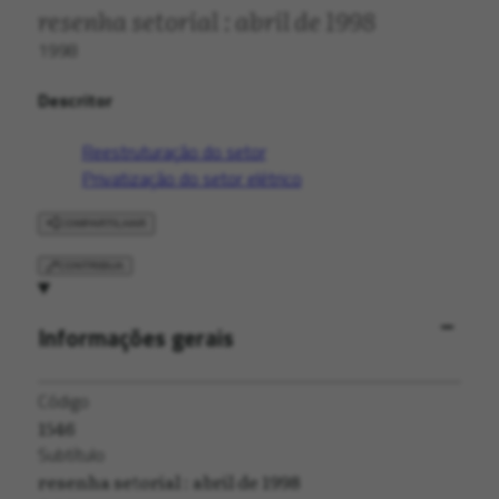
resenha setorial : abril de 1998
1998
Descritor
Reestruturação do setor
Privatização do setor elétrico
COMPARTILHAR
CONTRIBUA
Informações gerais
Código
1546
Subtítulo
resenha setorial : abril de 1998