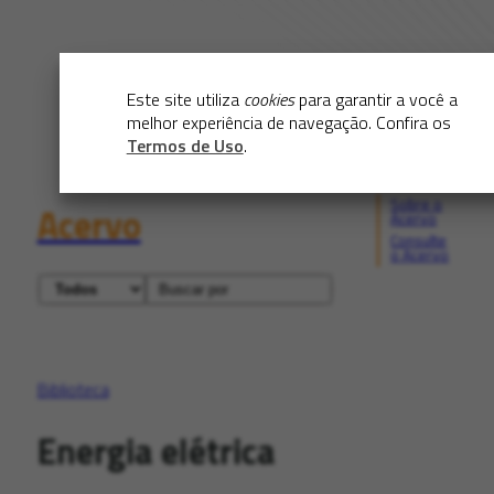
Este site utiliza
cookies
para garantir a você a
melhor experiência de navegação. Confira os
Termos de Uso
.
Sobre o
Acervo
Acervo
Consulte
o Acervo
Biblioteca
Energia elétrica