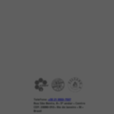
Telefone:
+55 21 3553-7537
Rua São Bento, 8 • 5º andar • Centro
CEP: 20090-010 • Rio de Janeiro • RJ •
Brasil