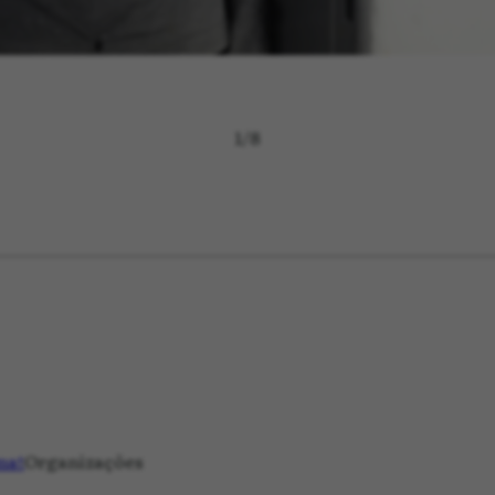
1
/
8
mat
Organizações