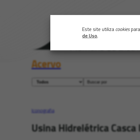
Este site utiliza
cookies
para
de Uso
.
Acervo
Iconografia
Usina Hidrelétrica Casca I