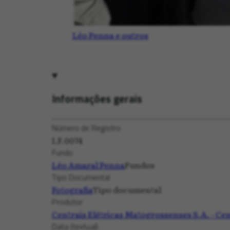
Léo Penna e outros
Informações gerais
Número de Registro
I.F.0074
Fundo
Léo Amaral Penna
Fundos
Tipo Documental
Fotografia
Tipo documental
Produtor
Centrais Elétricas Matogrossenses S.A. - Ce
Data (textual)