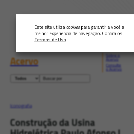
Este site utiliza
cookies
para garantir a você a
melhor experiência de navegação. Confira os
Termos de Uso
.
Sobre o
Acervo
Acervo
Consulte
o Acervo
Iconografia
Construção da Usina
Hidrelétrica Paulo Afonso I