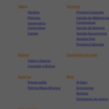
Sobre
Serviços
História
Projetos Especiais
Prêmios
Gestão de Biblioteca
Corporativas
Governança
Corporativa
Gestão de Acervos
Equipe
Gestão Documental
História Oral
Projetos Editoriais
Acervo
Exposições virtuais
Sobre o Acervo
Consulte o Acervo
Eventos
Blog
Preserva.Me
Artigos
Prêmio Mario Bhering
Entrevistas
Notícias
Destaques do acervo