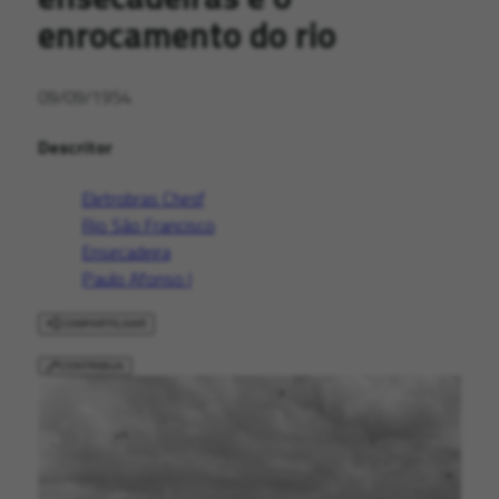
enrocamento do rio
09/09/1954
Descritor
Eletrobras Chesf
Rio São Francisco
Ensecadeira
Paulo Afonso I
COMPARTILHAR
CONTRIBUA