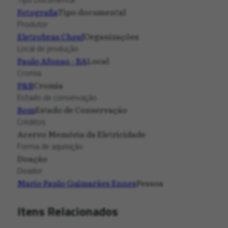
Fotografia
Tipo documental
Produtor
Eletrobras Chesf
Organizações
Local de produção
Paulo Afonso - BA
Local
Cromia
P&B
Cromia
Estado de conservação
Bom
Estado de Conservação
Créditos
Acervo Memória da Eletricidade
Forma de aquisição
Doação
Doador
Mario Paulo Guimarães Ennes
Pessoa
Itens Relacionados