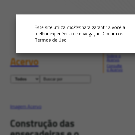
Este site utiliza
cookies
para garantir a você a
melhor experiência de navegação. Confira os
Termos de Uso
.
Sobre o
Acervo
Acervo
Consulte
o Acervo
Imagem Acervo
Construção das
ensecadeiras e o