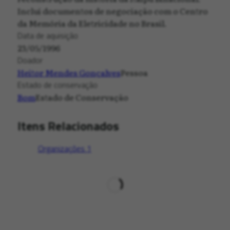
Inclui documentos de negociação com o Centro
da Memória da Eletricidade no Brasil.
Data de aquisição
23/05/1996
Doador
Heitor Mendes Gonçalves
Pessoa
Estado de conservação
Bom
Estado de Conservação
Itens Relacionados
Organizações
1