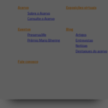
Acervo
Exposições virtuais
Sobre o Acervo
Consulte o Acervo
Eventos
Blog
Preserva.Me
Artigos
Prêmio Mario Bhering
Entrevistas
Notícias
Destaques do acervo
Fale conosco