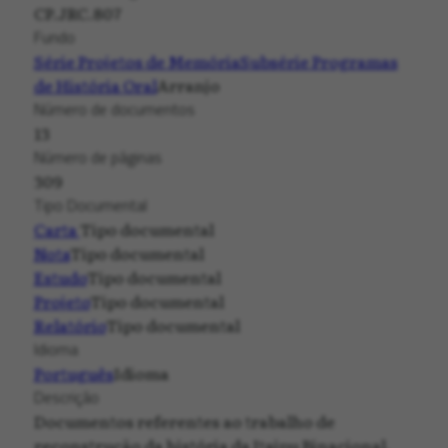
CP.JRC.807
Fundo
Série Projetos de Memória
Subsérie Programas
de História Oral
Arranjo
Número de documentos
13
Número de páginas
309
Tipo Documental
Carta
Tipo documental
Nota
Tipo documental
Estudo
Tipo documental
Projeto
Tipo documental
Relatório
Tipo documental
Idioma
Português
Idioma
Descrição
Documentos referentes ao trabalho de
reconstrução da história da Itaipu Binacional.