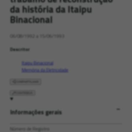
da história da Itaipu
Binacional
06/08/1992 a 15/06/1993
Descritor
Itaipu Binacional
Memória da Eletricidade
COMPARTILHAR
CONTRIBUA
Informações gerais
Número de Registro