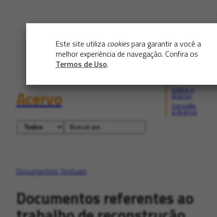
Este site utiliza
cookies
para garantir a você a
melhor experiência de navegação. Confira os
Termos de Uso
.
Sobre o
Acervo
Acervo
Consulte
o Acervo
Documentos Textuais
Documentos referentes ao
trabalho de reconstrução