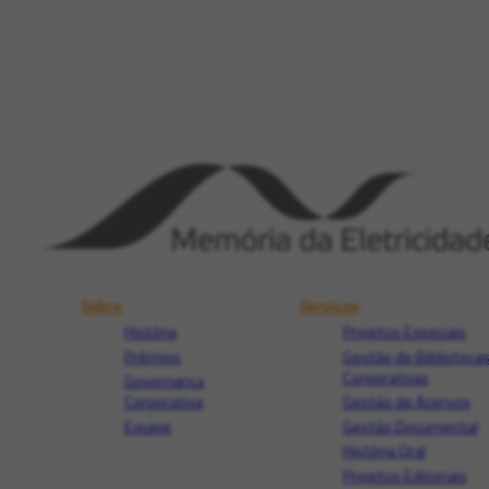
Sobre
Serviços
História
Projetos Especiais
Prêmios
Gestão de Biblioteca
Corporativas
Governança
Corporativa
Gestão de Acervos
Equipe
Gestão Documental
História Oral
Projetos Editoriais