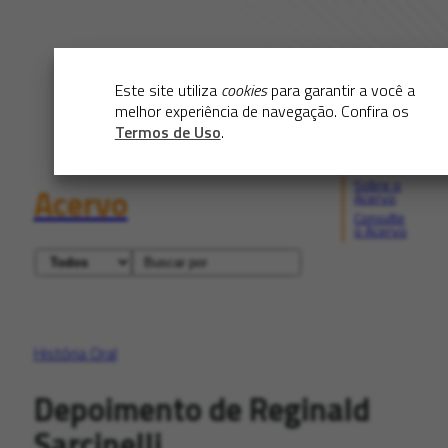
Este site utiliza
cookies
para garantir a você a
melhor experiência de navegação. Confira os
Termos de Uso
.
Sobre o
Acervo
Acervo
Consulte
o Acervo
História Oral
Depoimento de Reginald
Sarcinelli