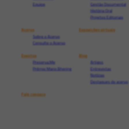
Equipe
Gestão Documental
História Oral
Projetos Editoriais
Acervo
Exposições virtuais
Sobre o Acervo
Consulte o Acervo
Eventos
Blog
Preserva.Me
Artigos
Prêmio Mario Bhering
Entrevistas
Notícias
Destaques do acervo
Fale conosco