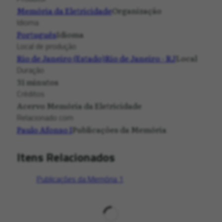
Memória da Eletricidade
Organização
Idioma
Português
Idioma
Local de produção
Rio de Janeiro (Estado)
Rio de Janeiro - RJ
Local
Duração
31 minutos
Créditos
Acervo Memória da Eletricidade
Relacionado com
Paulo Afonso I
Publicações da Memória
Itens Relacionados
Publicações da Memória
1