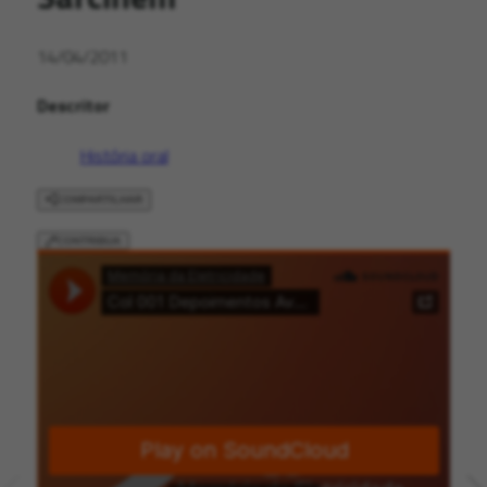
14/04/2011
Descritor
História oral
COMPARTILHAR
CONTRIBUA