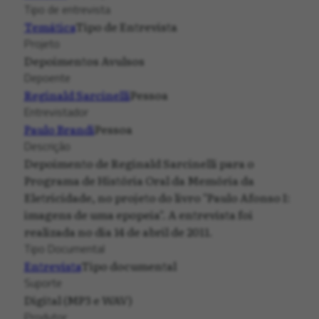
Tipo de entrevista
Temática
Tipo de Entrevista
Projeto
Depoimentos Avulsos
Depoente
Reginald Sarcinelli
Pessoa
Entrevistador
Paulo Brandi
Pessoa
Descrição
Depoimento de Reginald Sarcinelli para o
Programa de História Oral da Memória da
Eletricidade, no projeto do livro "Paulo Afonso I:
imagens de uma epopeia". A entrevista foi
realizada no dia 14 de abril de 2011.
Tipo Documental
Entrevista
Tipo documental
Suporte
Digital (MP3 e WAV)
Produtor