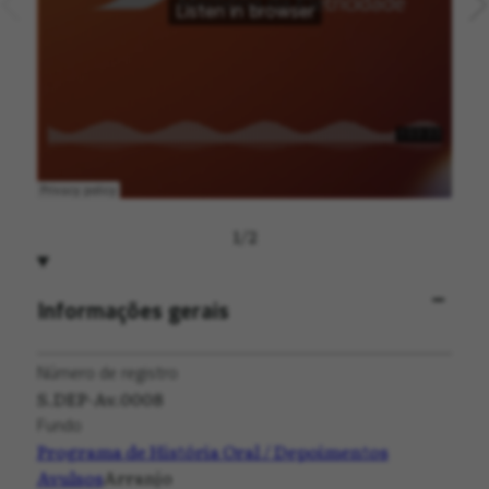
1
/
2
Informações gerais
Número de registro
S.DEP-Av.0008
Fundo
Programa de História Oral / Depoimentos
Avulsos
Arranjo