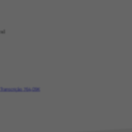
al
 Transcrição
764,09K