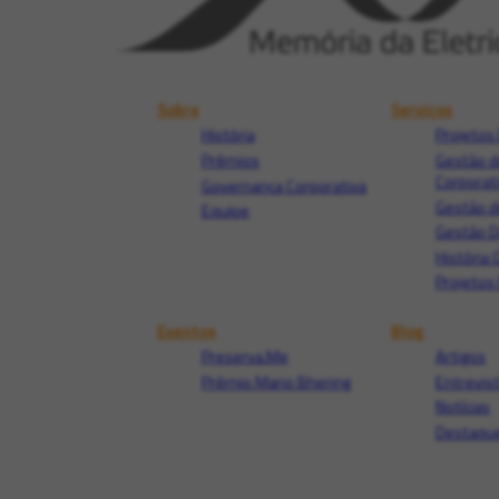
Sobre
Serviços
História
Projetos 
Prêmios
Gestão d
Corporat
Governança Corporativa
Gestão d
Equipe
Gestão 
História 
Projetos 
Eventos
Blog
Preserva.Me
Artigos
Prêmio Mario Bhering
Entrevis
Notícias
Destaque