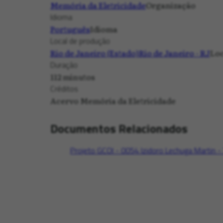
Memória da Eletricidade
Organização
Idioma
Português
Idioma
Local de produção
Rio de Janeiro (Estado)
Rio de Janeiro - RJ
Loc
Duração
112 minutos
Créditos
Acervo Memória da Eletricidade
Documentos Relacionados
Projeto GCOI - 0054 Izidoro Lechuga Martin -