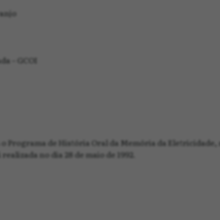
anjo
da – GCOI
o Programa de História Oral da Memória da Eletricidade
 realizada no dia 28 de maio de 1992.