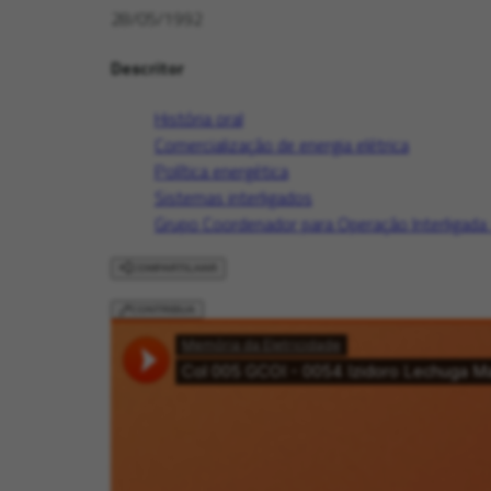
28/05/1992
Descritor
História oral
Comercialização de energia elétrica
Política energética
Sistemas interligados
Grupo Coordenador para Operação Interligada
COMPARTILHAR
CONTRIBUA