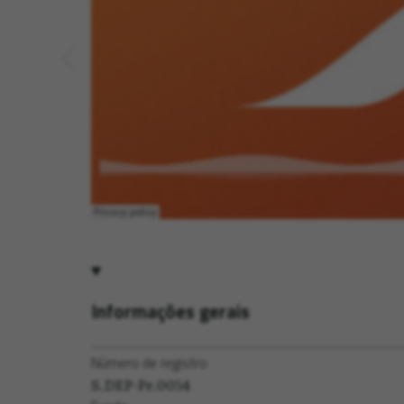
Informações gerais
Número de registro
S.DEP-Pr.0054