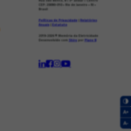
Rua São Bento, 8 • 5º andar • Centro
CEP: 20090-010 • Rio de Janeiro • RJ •
Brasil
Políticas de Privacidade
|
Relatórios
Anuais
|
Estatuto
s
2019-2026
© Memória da Eletricidade
Desenvolvido com
Shiro
por
Plano B