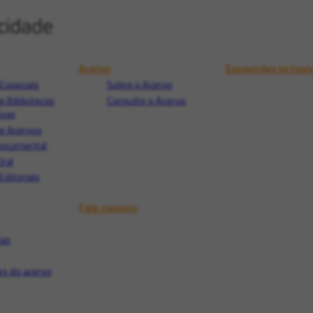
Acervo
Exposições virtuai
Especiais
Sobre o Acervo
e Bibliotecas
Consulte o Acervo
ivas
e Acervos
Documental
Oral
Editoriais
Fale conosco
tas
s do acervo