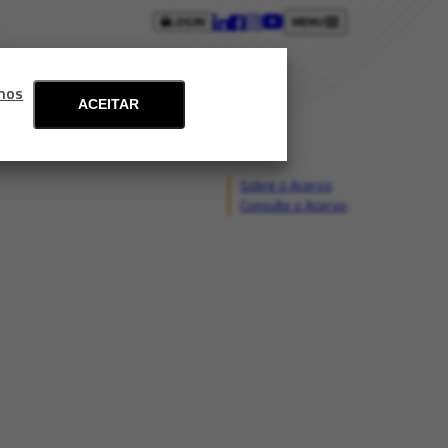
LOGIN
MENU
ntos
Blog
Fale conosco
mos
ACEITAR
Sobre o Acervo
Consulte o Acervo