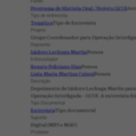
Fundo
Programa de História Oral / Projeto GCOI
Arr
Tipo de entrevista
Temática
Tipo de Entrevista
Projeto
Grupo Coordenador para Operação Interliga
Depoente
Izidoro Lechuga Martin
Pessoa
Entrevistador
Renato Feliciano Dias
Pessoa
Ligia Maria Martins Cabral
Pessoa
Descrição
Depoimento de Izidoro Lechuga Martin para 
Operação Interligada – GCOI. A entrevista foi
Tipo Documental
Entrevista
Tipo documental
Suporte
Digital (MP3 e MAV)
Produtor