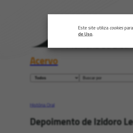
Este site utiliza
cookies
para
de Uso
.
Acervo
História Oral
Depoimento de Izidoro L