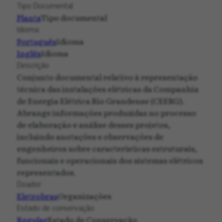
Tipo Documental
Planta
Tipo documental
Idioma
Português
Idioma
Inglês
Idioma
Descrição
Conjunto documental relativo à representação
técnica das instalações elétricas da Companhia
de Energia Elétrica Rio Grandense (CEERG).
Abrange informações produzidas no processo
de elaboração e análise desses projetos,
incluindo anotações e observações de
engenheiros sobre características estruturais,
funcionais e operacionais dos sistemas elétricos
representados.
Doador
Eletrobras
Organizações
Estado de conservação
Regular
Estado de Conservação