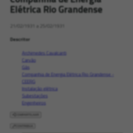
Elétrica Rio Grandense
21/02/1931 a 25/02/1931
Descritor
Archimedes Cavalcanti
Carvão
Gás
Companhia de Energia Elétrica Rio Grandense -
CEERG
Instalação elétrica
Subestações
Engenheiros
COMPARTILHAR
CONTRIBUA