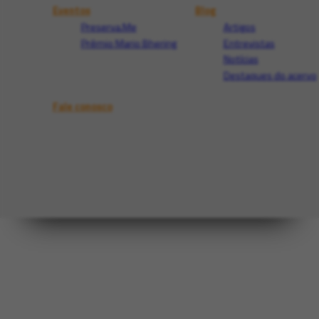
Eventos
Blog
Preserva.Me
Artigos
Prêmio Mario Bhering
Entrevistas
Notícias
Destaques do acervo
Fale conosco