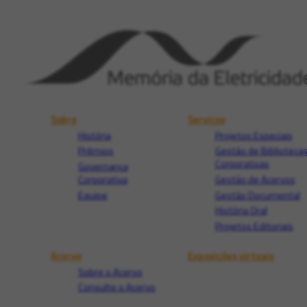
Sobre
Serviços
História
Projetos Especiais
Prêmios
Gestão de Biblioteca
Corporativas
Governança
Corporativa
Gestão de Acervos
Equipe
Gestão Documental
História Oral
Projetos Editoriais
Acervo
Exposições virtuais
Sobre o Acervo
Consulte o Acervo