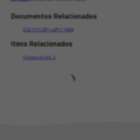
Documentos Relacionados
ELB.S55.D81.pdf
52,58M
Itens Relacionados
Organizações
2