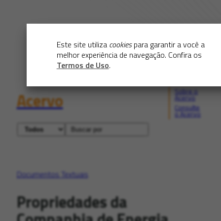
Este site utiliza
cookies
para garantir a você a
melhor experiência de navegação. Confira os
Termos de Uso
.
Sobre o
Acervo
Acervo
Consulte
o Acervo
Documentos Textuais
Propriedades da
Companhia de Energia