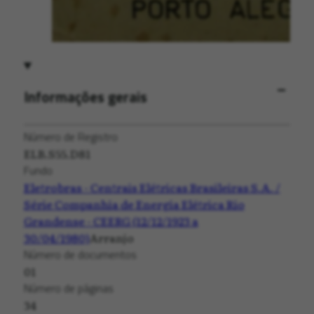
Informações gerais
Número de Registro
ELB.S55.D81
Fundo
Eletrobras - Centrais Elétricas Brasileiras S.A. /
Série Companhia de Energia Elétrica Rio
Grandense - CEERG (12/12/1923 a
30/04/1980)
Arranjo
Número de documentos
01
Número de páginas
34