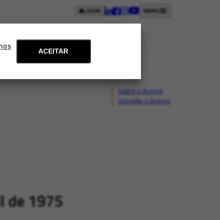
LOGIN
MENU
ntos
Blog
Fale conosco
mos
ACEITAR
Sobre o Acervo
Consulte o Acervo
il de 1975