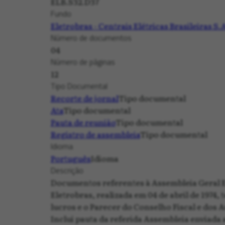
ELB.S32.D37
Fundo
Eletrobras - Centrais Elétricas Brasileiras S
Número de documentos
04
Número de páginas
12
Tipo Documental
Recorte de jornal
Tipo documental
Ata
Tipo documental
Pauta de reunião
Tipo documental
Registro de assembleia
Tipo documental
Idioma
Português
Idioma
Descrição
Documentos referentes à Assembleia Geral E
Eletrobras, realizada em 04 de abril de 1974
lucros e o Parecer do Conselho Fiscal e dos A
Inclui pauta da referida Assembleia enviada a