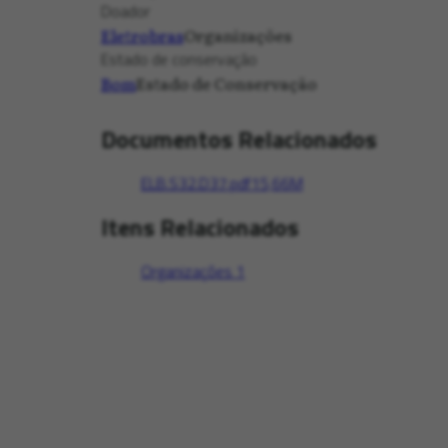
Doador
Eletrobras
Organizações
Estado de conservação
Bom
Estado de Conservação
Documentos Relacionados
ELB.S32.D37.pdf
15,66M
Itens Relacionados
Organizações
1