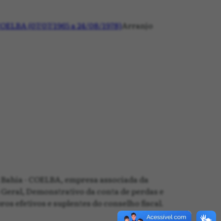
 COELBA (07/07/1965 a 24/08/1978)
Arranjo
 Bahia - COELBA, empresa associada da
o Geral, Demonstrativo da conta de perdas e
ros efetivos e suplentes do conselho fiscal.