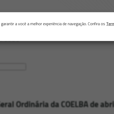
Sobre
Serviços
Acervo
Exposições virtuais
Eve
 garantir a você a melhor experiência de navegação. Confira os
Ter
eral Ordinária da COELBA de abr