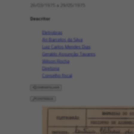
26/03/1975 a 29/05/1975
Descritor
Eletrobras
Ari Barcelos da Silva
Luiz Carlos Mendes Dias
Geraldo Assunção Tavares
Wilson Rocha
Diretoria
Conselho fiscal
COMPARTILHAR
CONTRIBUA