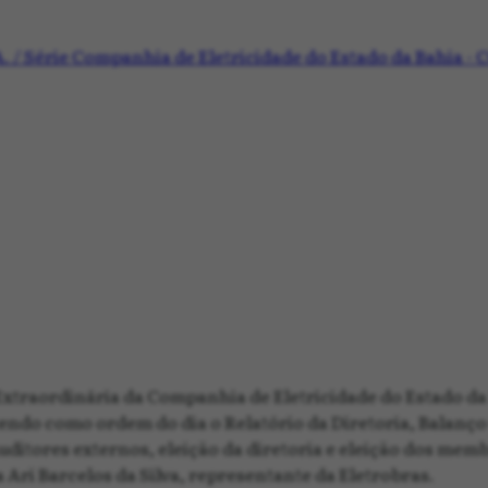
.A. / Série Companhia de Eletricidade do Estado da Bahia -
xtraordinária da Companhia de Eletricidade do Estado da
, tendo como ordem do dia o Relatório da Diretoria, Balanç
uditores externos, eleição da diretoria e eleição dos memb
 Ari Barcelos da Silva, representante da Eletrobras.