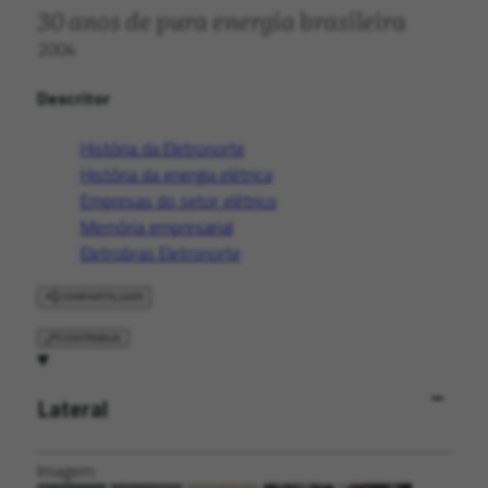
30 anos de pura energia brasileira
2004
Descritor
História da Eletronorte
História da energia elétrica
Empresas do setor elétrico
Memória empresarial
Eletrobras Eletronorte
COMPARTILHAR
CONTRIBUA
Lateral
Imagem