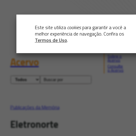
Este site utiliza
cookies
para garantir a você a
melhor experiência de navegação. Confira os
Termos de Uso
.
Sobre o
Acervo
Acervo
Consulte
o Acervo
Publicações da Memória
Eletronorte