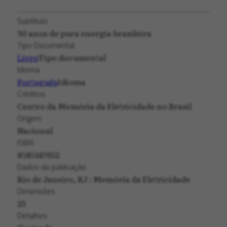
Subtítulo
30 anos de pura energia brasileira
Tipo Documental
Livro
Tipo documental
Idioma
Português
Idioma
Créditos
Centro da Memória da Eletricidade no Brasil
Origem
Nacional
ISBN
8585147652
Dados da publicação
Rio de Janeiro, RJ : Memória da Eletricidade
Dimensões
23
Detalhes