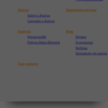
Acervo
Exposições virtuais
Sobre o Acervo
Consulte o Acervo
Eventos
Blog
Preserva.Me
Artigos
Prêmio Mario Bhering
Entrevistas
Notícias
Destaques do acervo
Fale conosco