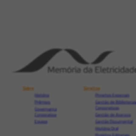
Sobre
Serviços
História
Projetos Especiais
Prêmios
Gestão de Biblioteca
Corporativas
Governança
Corporativa
Gestão de Acervos
Equipe
Gestão Documental
História Oral
Projetos Editoriais