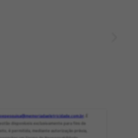
oepesquisa@memoriadaeletricidade.com.br
. É
stão disponíveis exclusivamente para fins de
nto, é permitida, mediante autorização prévia,