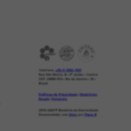
Telefone:
+55 21 3553-7537
Rua São Bento, 8 • 5º andar • Centro
CEP: 20090-010 • Rio de Janeiro • RJ •
Brasil
Políticas de Privacidade
|
Relatórios
Anuais
|
Estatuto
s
2019-2026
© Memória da Eletricidade
Desenvolvido com
Shiro
por
Plano B