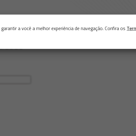
Sobre
Serviços
Acervo
Exposições virtuais
Eve
 garantir a você a melhor experiência de navegação. Confira os
Ter