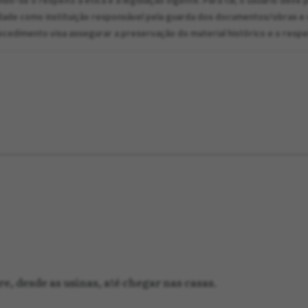
ndo-se o respeito à ética e à legislação vigente. Para tal, o usuário de
dade como instituição responsável pela guarda dos documentos/obras e 
cedimento visa assegurar a preservação do material histórico e o respei
e, desde as usinas, até chegar nas casas.