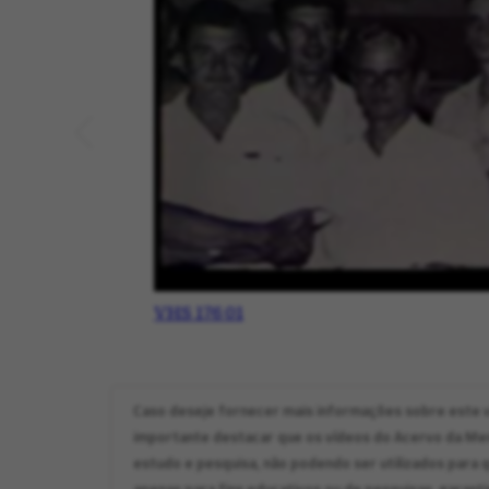
VHS 176 01
Caso deseje fornecer mais informações sobre este v
importante destacar que os vídeos do Acervo da Memó
estudo e pesquisa, não podendo ser utilizados para q