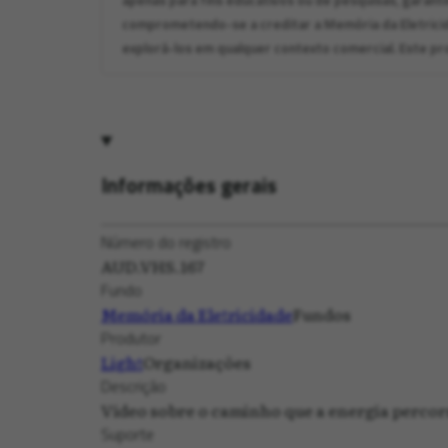
apenas para fins educativos ou de pesquisas, garanti
comprometendo-se a creditar a Memória da Eletrici
explorá-los em qualquer contexto comercial. Este pro
Informações gerais
Número do registro
AUD.VHS.167
Fundo
Memória da Eletricidade
Fundos
Produtor
Light
Organizações
Descrição
Vídeo sobre o caminho que a energia percorr
Suporte