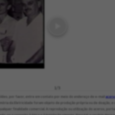
1
/
3
ídeo, por favor, entre em contato por meio do endereço de e-mail
acerv
ria da Eletricidade foram objeto de produção própria ou de doação, e e
ualquer finalidade comercial. A reprodução ou utilização do acervo, porta