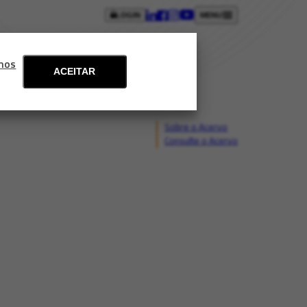
LOGIN
MENU
ntos
Blog
Fale conosco
mos
ACEITAR
Sobre o Acervo
Consulte o Acervo