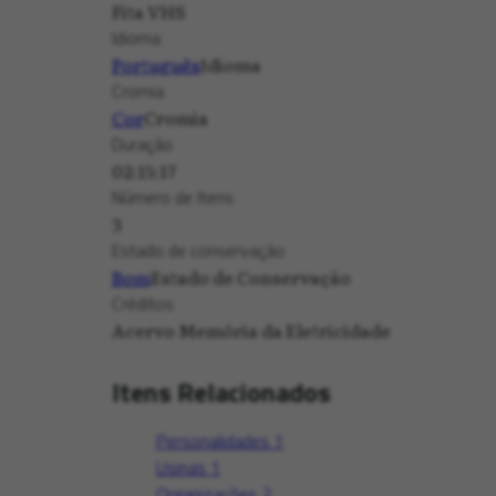
Fita VHS
Idioma
Português
Idioma
Cromia
Cor
Cromia
Duração
02:15:17
Número de Itens
3
Estado de conservação
Bom
Estado de Conservação
Créditos
Acervo Memória da Eletricidade
Itens Relacionados
Personalidades
1
Usinas
1
Organizações
2