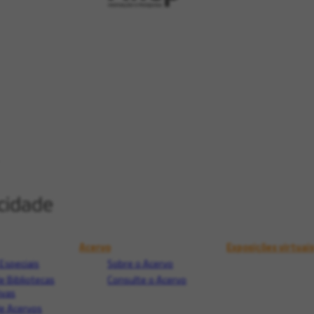
Acervo
Exposições virtuai
Especiais
Sobre o Acervo
e Bibliotecas
Consulte o Acervo
ivas
e Acervos