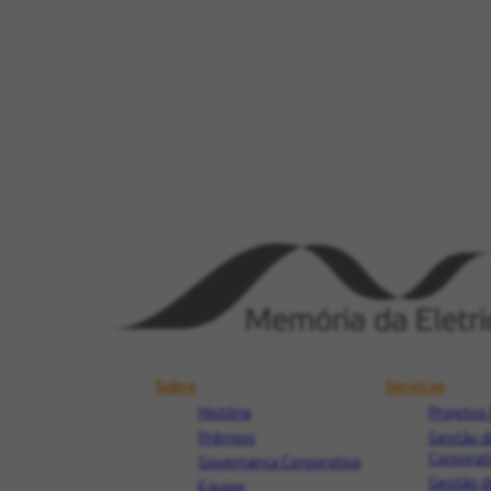
Sobre
Serviços
História
Projetos 
Prêmios
Gestão d
Corporat
Governança Corporativa
Gestão d
Equipe