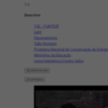
S.d.
Descritor
TVE - FUNTEVÊ
Light
Racionamento
Tullio Romano
Programa Nacional de Conservação de Energia 
Ministério da Educação
Usina Hidrelétrica Fontes Velha
COMPARTILHAR
CONTRIBUA