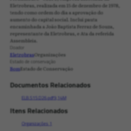
Eletrobras, realizada em 15 de dezembro de 1978,
tendo como ordem do dia a aprovação do
aumento do capital social. Inclui pauta
encaminhada a João Baptista Ferraz de Souza,
representante da Eletrobras, e Ata da referida
Assembleia.
Doador
Eletrobras
Organizações
Estado de conservação
Bom
Estado de Conservação
Documentos Relacionados
ELB.S15.D26.pdf
9,14M
Itens Relacionados
Organizações
1