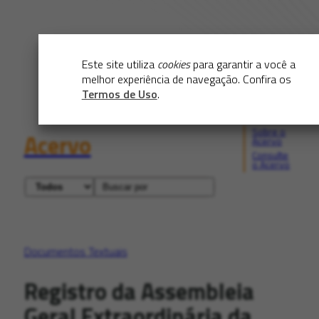
Este site utiliza
cookies
para garantir a você a
melhor experiência de navegação. Confira os
Termos de Uso
.
Sobre o
Acervo
Acervo
Consulte
o Acervo
Documentos Textuais
Registro da Assembleia
Geral Extraordinária da