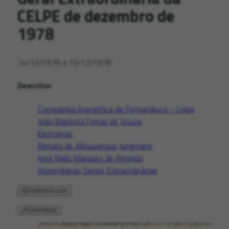
CELPE de dezembro de
1978
14/12/1978 a 15/12/1978
Descritor
Companhia Energética de Pernambuco - Celpe
João Baptista Ferraz de Souza
Eletrobras
Renato de Albuquerque Jungmann
José Rildo Marques de Almeida
Assembleias Gerais Extraordinárias
COMPARTILHAR
CONTRIBUA