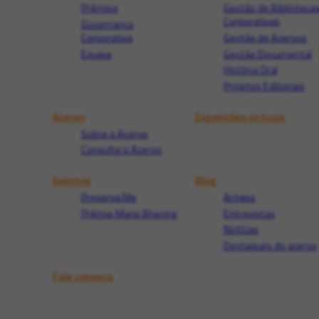
Prêmios
Gestão de Biblioteca
Corporativas
Governança
Corporativa
Gestão de Acervos
Equipe
Gestão Documental
História Oral
Projetos Editoriais
Acervo
Exposições virtuais
Sobre o Acervo
Consulte o Acervo
Eventos
Blog
Preserva.Me
Artigos
Prêmio Mario Bhering
Entrevistas
Notícias
Destaques do acervo
Fale conosco