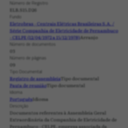
Número de Registro
ELB.S15.D26
Fundo
Eletrobras - Centrais Elétricas Brasileiras S.A. /
Série Companhia de Eletricidade de Pernambuco
- CELPE (12/04/1972 a 15/12/1978)
Arranjo
Número de documentos
03
Número de páginas
09
Tipo Documental
Registro de assembleia
Tipo documental
Pauta de reunião
Tipo documental
Idioma
Português
Idioma
Descrição
Documentos referentes à Assembleia Geral
Extraordinária da Companhia de Eletricidade de
Pernambuco - CELPE, empresa associada da