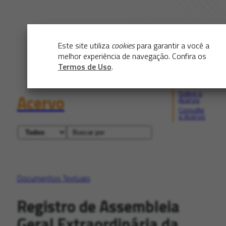
Este site utiliza
cookies
para garantir a você a
melhor experiência de navegação. Confira os
Termos de Uso
.
Sobre o
Acervo
Acervo
Consulte
o Acervo
Documentos Textuais
Registro de Assembleia
Geral Extraordinária da