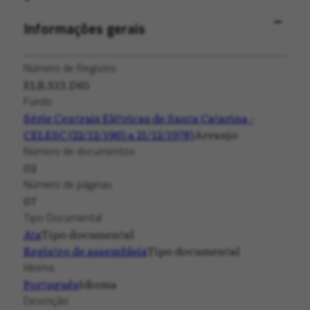
Informações gerais
Número de Registro
ELB.S13.D65
Fundo
Série Centrais Elétricas de Santa Catarina -
CELESC (22/12/1965 a 21/12/1978)
Arranjo
Número de documentos
02
Número de páginas
07
Tipo Documental
Ata
Tipo documental
Registro de assembleia
Tipo documental
Idioma
Português
Idioma
Descrição