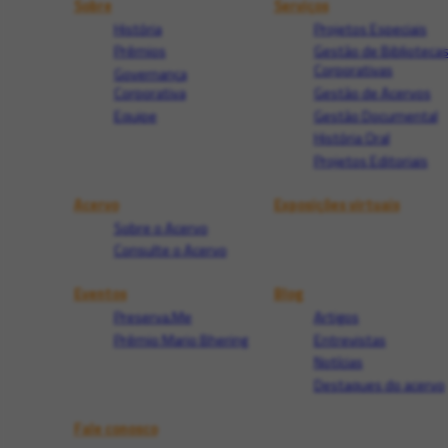
Sobre
Serviços
História
Projetos Especiais
Prêmios
Gestão de Biblioteca
Corporativas
Governança
Corporativa
Gestão de Acervos
Equipe
Gestão Documental
História Oral
Projetos Editoriais
Acervo
Exposições virtuais
Sobre o Acervo
Consulte o Acervo
Eventos
Blog
Preserva.Me
Artigos
Prêmio Mario Bhering
Entrevistas
Notícias
Destaques do acervo
Fale conosco