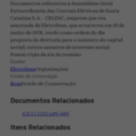
Documentos referentes à Assembleia Geral
Extraordinária das Centrais Elétricas de Santa
Catarina S.A. - CELESC, empresa que era
associada da Eletrobras, que aconteceu em 29 de
junho de 1978, tendo como ordem do dia
proposta da diretoria para o aumento do capital
social; outros assuntos de interesse social.
Possui cópia da ata da reunião.
Doador
Eletrobras
Organizações
Estado de conservação
Bom
Estado de Conservação
Documentos Relacionados
ELB.S13.D65.pdf
6,48M
Itens Relacionados