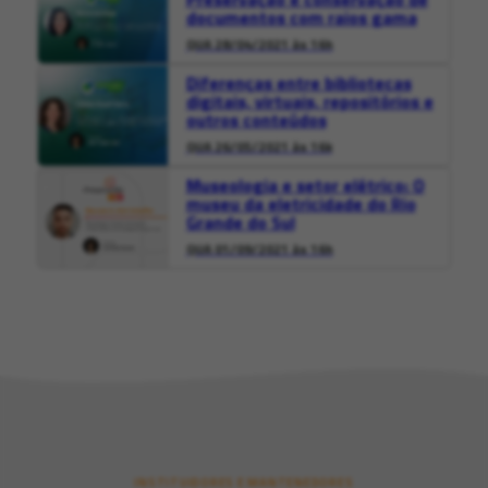
documentos com raios gama
QUA 28/04/2021 às 16h
Diferenças entre bibliotecas
digitais, virtuais, repositórios e
outros conteúdos
QUA 26/05/2021 às 16k
Museologia e setor elétrico: O
museu da eletricidade do Rio
Grande do Sul
QUA 01/09/2021 às 16h
INSTITUIDORES E MANTENEDORES