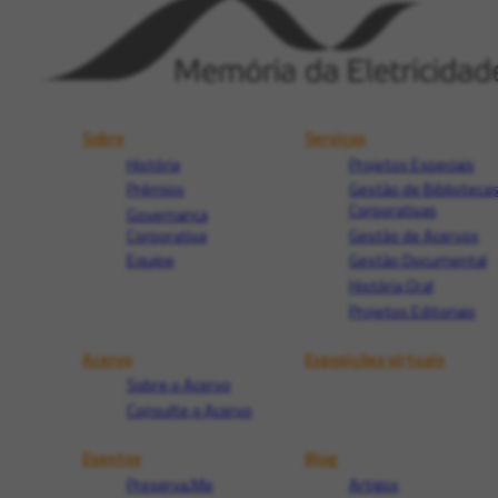
Sobre
Serviços
História
Projetos Especiais
Prêmios
Gestão de Biblioteca
Corporativas
Governança
Corporativa
Gestão de Acervos
Equipe
Gestão Documental
História Oral
Projetos Editoriais
Acervo
Exposições virtuais
Sobre o Acervo
Consulte o Acervo
Eventos
Blog
Preserva.Me
Artigos