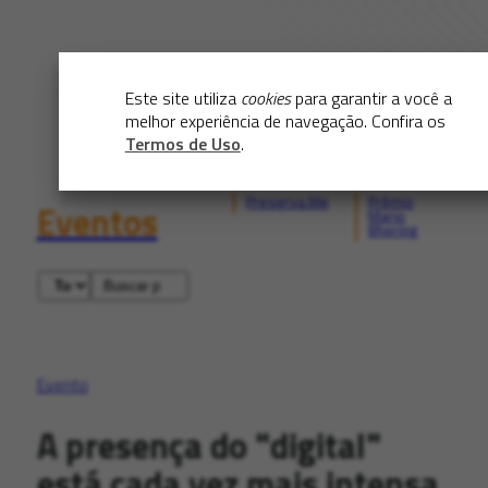
Este site utiliza
cookies
para garantir a você a
melhor experiência de navegação. Confira os
Termos de Uso
.
Preserva.Me
Prêmio
Eventos
Mario
Bhering
Evento
A presença do "digital"
está cada vez mais intensa