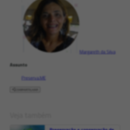
Margareth da Silva
Assunto
Preserva.ME
COMPARTILHAR
Veja também
Preservação e conservação de