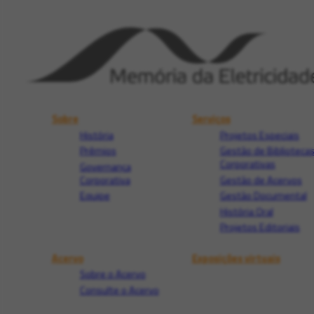
Sobre
Serviços
História
Projetos Especiais
Prêmios
Gestão de Biblioteca
Corporativas
Governança
Corporativa
Gestão de Acervos
Equipe
Gestão Documental
História Oral
Projetos Editoriais
Acervo
Exposições virtuais
Sobre o Acervo
Consulte o Acervo