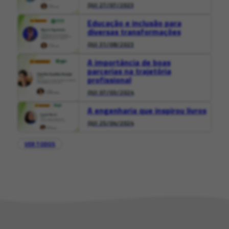
QUI 27/07/2023
Educação e inclusão para
diversas transformações
QUI 31/08/2023
A importância de boas
parcerias na trajetória
profissional
QUI 07/03/2024
A engenharia que inspirou livros
QUI 25/04/2024
VER TODOS