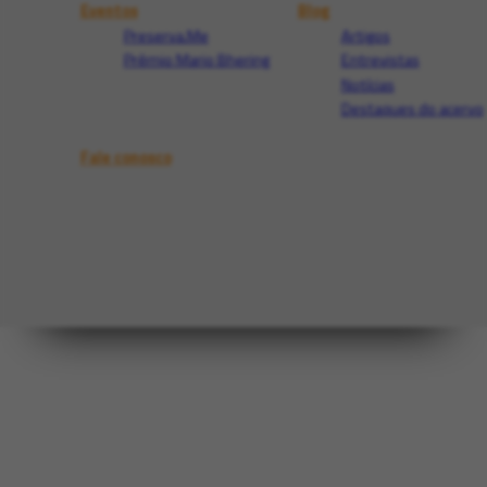
Eventos
Blog
Preserva.Me
Artigos
Prêmio Mario Bhering
Entrevistas
Notícias
Destaques do acervo
Fale conosco