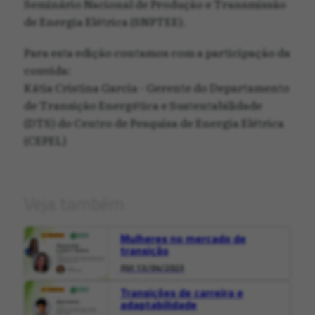
Seminário Nacional de Produção e Transmissão
de Energia Elétrica (SNPTEE).
Para esta edição contamos com a participação da
convida:
Kátia Cristina Garcia - Gerente do Departamento
de Transição Energética e Sustentabilidade
(DTS) do Centro de Pesquisa de Energia Elétrica
(CEPEL)
Veja também
Mulheres no mercado de
transição
QUI 13/04/2023
Transições de carreira e
adaptabilidade