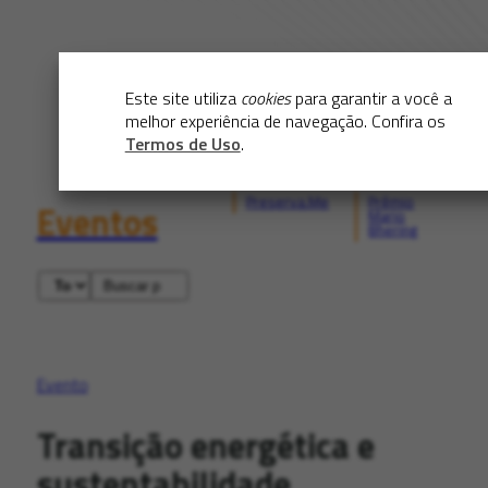
Este site utiliza
cookies
para garantir a você a
melhor experiência de navegação. Confira os
Termos de Uso
.
Preserva.Me
Prêmio
Eventos
Mario
Bhering
Evento
Transição energética e
sustentabilidade