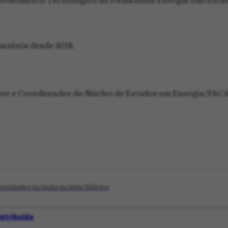
mazônia desde 2018.
or e Coordenador do Núcleo de Estudos em Energia/FACA
rsidade e Inclusão no Setor Elétrico
stribuída