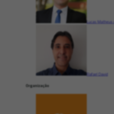
Lucas Matheus 
Rafael David
Organização