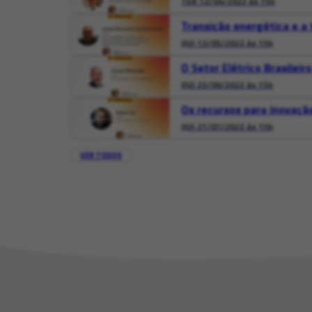
TER 12/04/2022 às 15h
Transição energética e a 
QUI 12/05/2022 às 15h
O Setor Elétrico Brasileir
QUI 23/06/2022 às 15h
Os recursos para inovação
QUI 21/07/2022 às 15h
VER TODOS