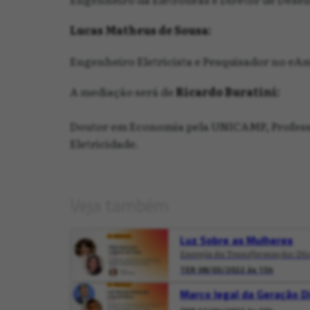
Lucas Matheus de Sousa:
Engenheiro Eletricista e Pesquisador no eA
A mediação será de
Ricardo Buratini:
Doutor em Economia pela UNICAMP, Profess
Eletricidade.
Veja também
Luz Sobre as Mulheres
Energia da Transformação: Dive
TER 08/03/2022 às 15h
Marco legal da Geração Di