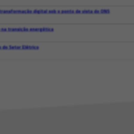
transformação digital sob o ponto de vista do ONS
o na transição energética
 do Setor Elétrico