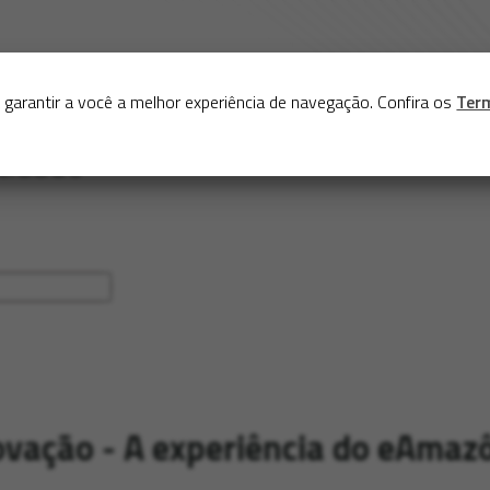
Sobre
Serviços
Acervo
Exposições virtuais
Eve
 garantir a você a melhor experiência de navegação. Confira os
Ter
ovação - A experiência do eAmaz