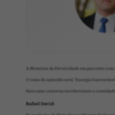
A Memória da Eletricidade em parceria com 
O tema do episódio será "Energia Sustentáve
Para essa conversa receberemos o convidad
Rafael David:
Engenheiro da Eletrobras e Diretor de Dese