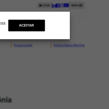
LOGIN
MENU
ntos
Blog
Fale conosco
mos
ACEITAR
Preserva.Me
Prêmio Mario Bhering
ônia