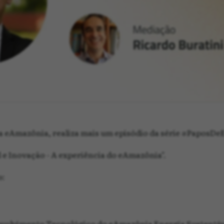
a eAmazônia, realiza mais um episódio da série #PaposDe
l e Inovação - A experiência do eAmazônia".
o:
nvolvimento Tecnológico do eAmazônia Energia Sustentáv