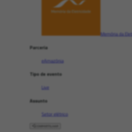
Memória da Elet
Parceria
eAmazônia
Tipo de evento
Live
Assunto
Setor elétrico
COMPARTILHAR