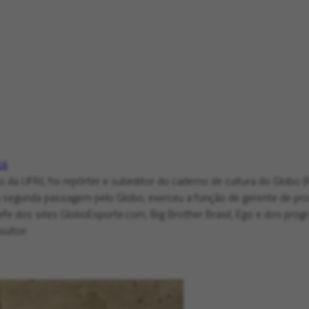
li
da UFRJ, foi repórter e subeditor do caderno de cultura do Globo (R
segunda passagem pelo Globo, exerceu a função de gerente de prod
efe dos sites GloboEsporte.com, Big Brother Brasil, Ego e dos pro
sultor.