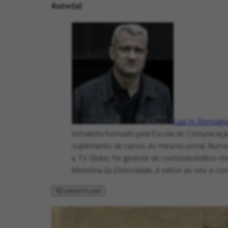
Autor(a)
Luiz H. Romagno
Jornalista formado pela Escola de Comunicação 
suplemento de carros do mesmo jornal. Numa 
e TV Globo, foi gerente de conteúdo/editor-ch
Memória da Eletricidade, é editor do site e con
COMPARTILHAR