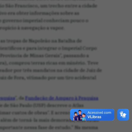
Rio São Francisco, um trecho entre a cidade
tivo era obter informações sobre as
do governo imperial conheciam pouco o
ropício à navegação a vapor.
as tropas de Napoleão na Batalha de
entíficos e para integrar o Imperial Corpo
 Província de Minas Gerais", passando a
ra), comprou terras ricas em minério. Teve
eador por três mandatos na cidade de Juiz de
uiz de Fora, vitimado por um tiro acidental
esquisa
", da
Fundação de Amparo à Pesquisa
e de São Paulo (USP) descreve o Atlas
mar custos de obras". E acrescenta que “os
, além de torná-la mais demorada, mas estão
importante nessa fase de estudo.” Na mesma