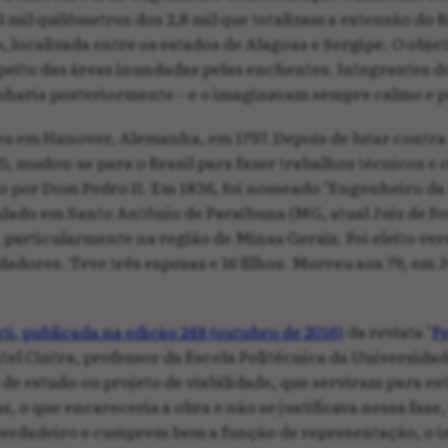
1 mil quilômetros dos 2,8 mil que totalizam a extensão do 
, localizada entre os estados de Alagoas e Sergipe. O obje
peito das áreas inundadas pelas enchentes. Integrantes 
nharia posteriormente – e o imaginavam sempre calmo e p
 em Hanover, Alemanha, em 1797. Depois de lutar contra 
mudou-se para o Brasil para fazer trabalhos técnicos e ci
ado por Dom Pedro II. Em 1836, foi nomeado "Engenheiro da
alado em Santo Antônio de Paraibuna (MG, atual Juiz de Fo
particularmente na região de Minas Gerais. Foi eleito ver
adores. Teve três esposas e 16 filhos. Morreu aos 79, em J
ti, publicada na edição 248 (outubro de 2016)
da revista "
P
tel Cintra, professor da Escola Politécnica da Universidad
studo ou projeto de viabilidade, que serviram para esti
o que encareceria a obra e não se justificava nessa fase
 verdadeiro e cumprem bem a função de representação, o 