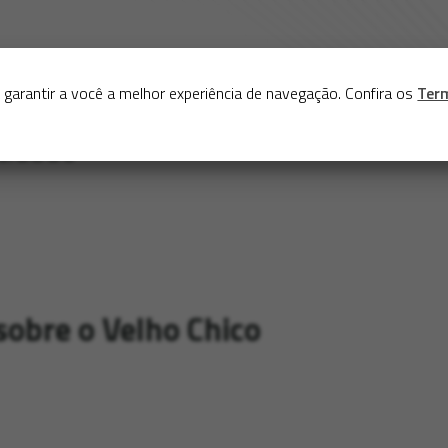
Sobre
Serviços
Acervo
Exposições virtuais
Eve
 garantir a você a melhor experiência de navegação. Confira os
Ter
obre o Velho Chico