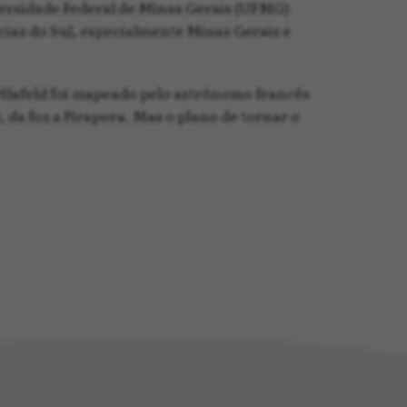
iversidade Federal de Minas Gerais (UFMG)
ncias do Sul, especialmente Minas Gerais e
e Hlafeld foi mapeado pelo astrônomo francês
da foz a Pirapora. Mas o plano de tornar o