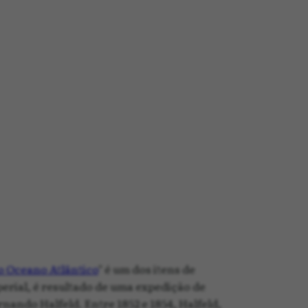
 o Oceano Atlântico
" é um dos itens de
erial, é resultado de uma expedição de
ndo Halfeld. Entre 1852 e 1854, Halfeld,