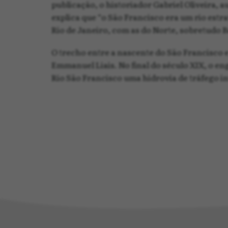
publicação, o historiador Gabriel Oliveira, 
explica que “o São Francisco era um rio estr
Rio de Janeiro, com as do Norte, sobretudo 
O trecho entre a nascente do São Francisco e
Emmanuel Liais. No final do século XIX, o e
Rio São Francisco uma hidrovia de tráfego i