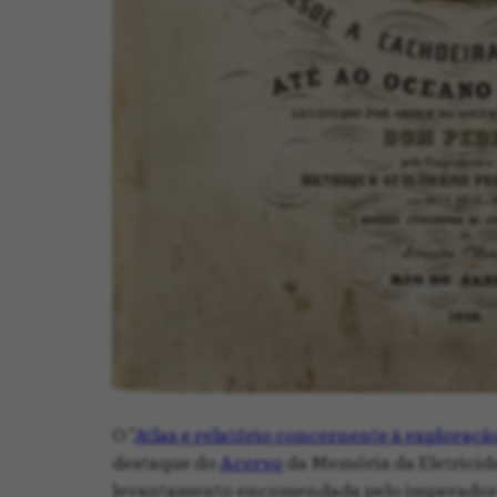
O "
Atlas e relatório concernente à exploração
destaque do
Acervo
da Memória da Eletricida
levantamento encomendada pelo imperador Do