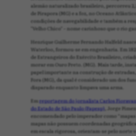
alemão naturalizado brasileiro, percorreu 2,
de Pirapora (MG) e a foz, no Oceano Atlântico
condições de navegabilidade e também a res
"Velho Chico" – nome carinhoso que o rio ga
Henrique Guilherme Fernando Halfeld nasceu
Waterloo, formou-se em engenharia. Em 1825, 
de Estrangeiros do Exército Brasileiro, cri
morar em Ouro Preto. (MG). Mais tarde, inst
papel importante na construção de estradas, 
Fora (MG), da qual é considerado um dos fund
disparado enquanto limpava uma arma.
Em
reportagem do jornalista Carlos Fioravan
do Estado de São Paulo (Fapesp)
, Jorge Pimen
encomendado pelo imperador como “mapas de e
mapas não possuem coordenadas geográficas, 
em escala rigorosa, orientam-se pelo norte