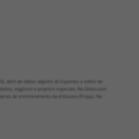
J), além de editor-adjunto de Esportes e editor do
utos, negócios e projetos especiais. Na Globo.com
gramas de entretenimento da emissora (Projac). Na