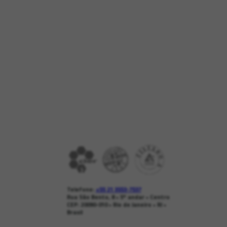
Telefone:
+55 21 3553-7537
Rua São Bento, 8 • 5º andar • Centro
CEP: 20090-010 • Rio de Janeiro • RJ •
Brasil