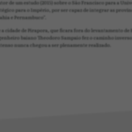
autor de um estudo (2015) sobre o São Francisco para a Un
atégico para o Império, por ser capaz de integrar as proví
Bahia e Pernambuco”.
 a cidade de Pirapora, que ficara fora do levantamento d
ngenheiro baiano Theodoro Sampaio fez o caminho inverso, 
ntenso nunca chegou a ser plenamente realizado.