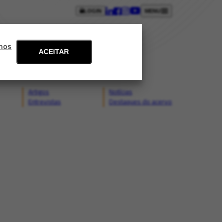
LOGIN
MENU
ntos
Blog
Fale conosco
mos
ACEITAR
Artigos
Notícias
Entrevistas
Destaques do acervo