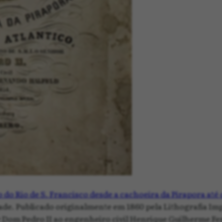
 do Rio de S. Francisco desde a cachoeira da Pirapora até
de. Publicado originalmente em 1860 pela Lithografia Imp
m Pedro II ao engenheiro civil Henrique Guilherme Ferna