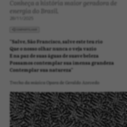
Conheça a história maior geradora de
energia do Brasil.
28/11/2025
COMPARTILHAR
“Salve, São Francisco, salve este teu rio
Que o nosso olhar nunca o veja vazio
E na paz de suas águas de suave beleza
Possamos contemplar sua imensa grandeza
Contemplar sua natureza”
Trecho da música Opara de Geraldo Azevedo