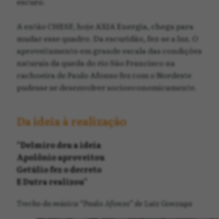
escuro.
A então CHESF, hoje AXIA Energia, chega para
mudar esse quadro. Da escuridão, fez-se a luz. O
aproveitamento em grande escala das condições
naturais da queda do rio São Francisco na
cachoeira de Paulo Afonso fez com o Nordeste
pudesse se desenvolver socioeconomicamente.
Da ideia à realização
“Delmiro deu a ideia
Apolônio aproveitou
Getúlio fez o decreto
E Dutra realizou”
Trecho da música “Paulo Afonso” de Luiz Gonzaga