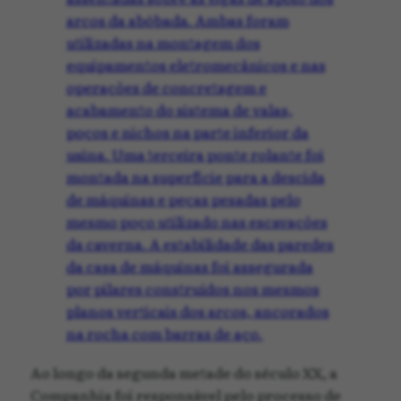
arcos da abóbada. Ambas foram
utilizadas na montagem dos
equipamentos eletromecânicos e nas
operações de concretagem e
acabamento do sistema de valas,
poços e nichos na parte inferior da
usina. Uma terceira ponte rolante foi
montada na superfície para a descida
de máquinas e peças pesadas pelo
mesmo poço utilizado nas escavações
da caverna. A estabilidade das paredes
da casa de máquinas foi assegurada
por pilares construídos nos mesmos
planos verticais dos arcos, ancorados
na rocha com barras de aço.
Ao longo da segunda metade do século XX, a
Companhia foi responsável pelo processo de