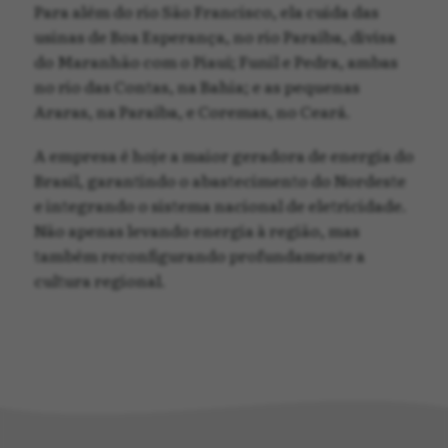
Para além do rio São Francisco, ela cuida das
usinas de Boa Esperança, no rio Paraíba, divisa
do Maranhão com o Piauí; Funil e Pedra, ambas
no rio das Contas, na Bahia; e as pequenas
Araras, na Paraíba, e Coremas, no Ceará.
A empresa é hoje a maior geradora de energia do
Brasil, garantindo o abastecimento do Nordeste
e integrando o sistema nacional de eletricidade.
Não apenas levando energia à região, mas
também reconfigurando profundamente a
cultura regional.