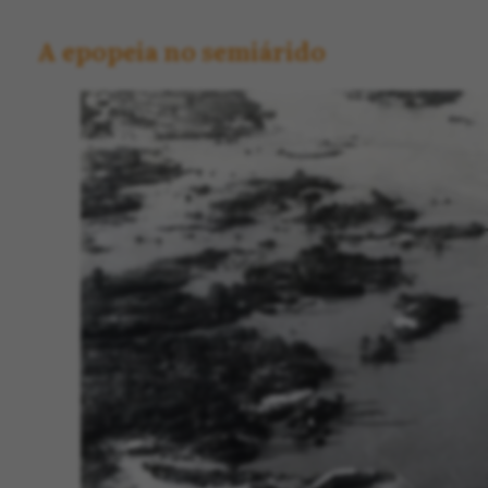
A epopeia no semiárido