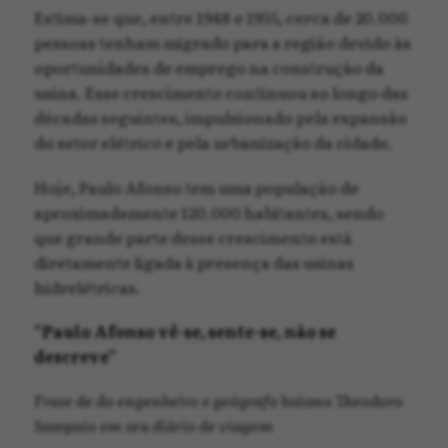
Estima-se que, entre 1948 e 1955, cerca de 20.000
pessoas tenham migrado para a região devido às
oportunidades de emprego na construção da
usina. Esse crescimento continuou ao longo das
décadas seguintes, impulsionado pela expansão
do setor elétrico e pela urbanização da cidade.
Hoje, Paulo Afonso tem uma população de
aproximadamente 120.000 habitantes, sendo
que grande parte desse crescimento está
diretamente ligada à presença das usinas
hidrelétricas.
“Paulo Afonso vê-se, sente-se, não se
descreve”
Frase de do engenheiro e geógrafo baiano Theodoro
Sampaio em seu diário de viagem