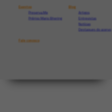
Eventos
Blog
Preserva.Me
Artigos
Prêmio Mario Bhering
Entrevistas
Notícias
Destaques do acervo
Fale conosco