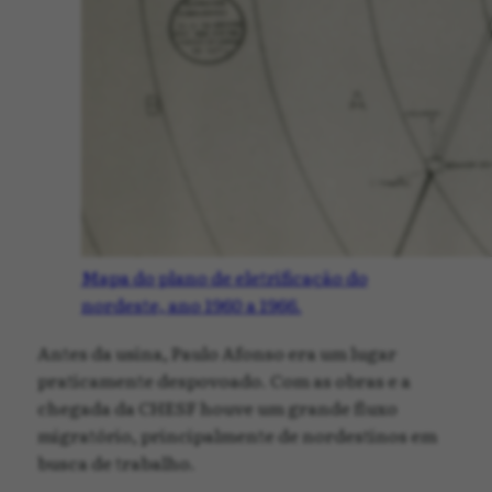
Mapa do plano de eletrificação do
nordeste, ano 1960 a 1966.
Antes da usina, Paulo Afonso era um lugar
praticamente despovoado. Com as obras e a
chegada da CHESF houve um grande fluxo
migratório, principalmente de nordestinos em
busca de trabalho.