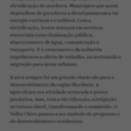
eletrificação do nordeste. Municípios que antes
dependiam de geradores a diesel passaram a ter
energia contínua e confiável. Com a
eletrificação, houve avanços em serviços
essenciais como iluminação pública,
abastecimento de água, comunicação e
transporte. E o crescimento da indústria
impulsionou a oferta de trabalho, incentivando a
migração para áreas urbanas.
A seca sempre foi um grande obstáculo para o
desenvolvimento da região Nordeste. A
agricultura era atividade arriscada e pouco
produtiva, mas, com a eletrificação, a irrigação
se tornou viável, transformando o semiárido. O
Velho Chico passou a ser símbolo do progresso e
do desenvolvimento nordestino.