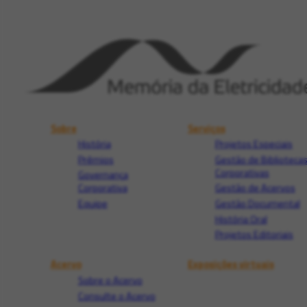
Sobre
Serviços
História
Projetos Especiais
Prêmios
Gestão de Biblioteca
Corporativas
Governança
Corporativa
Gestão de Acervos
Equipe
Gestão Documental
História Oral
Projetos Editoriais
Acervo
Exposições virtuais
Sobre o Acervo
Consulte o Acervo