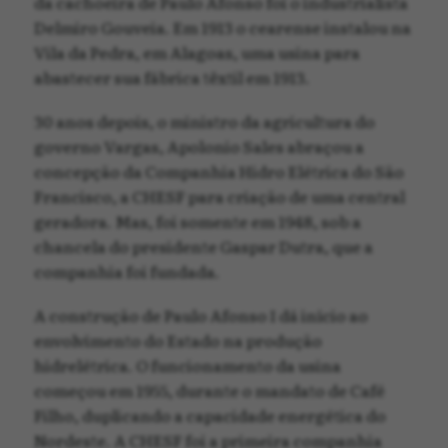
da cachoeira de Paulo Afonso foi o industrialista
Delmiro Gouveia. Em 1913 o cearense instalou na
Vila da Pedra, em Alagoas, uma usina para
abastecer sua fábrica têxtil em 1913.
30 anos depois, o ministro da agricultura do
governo Vargas, Apolonio Sales abraçou a
concepção da Companhia Hidro Elétrica do São
Francisco, a CHESF para criação de uma central
geradora. Mas, foi somente em 1948, sob a
chancela do presidente Gaspar Dutra, que a
companhia foi fundada.
A construção de Paulo Afonso I dá início ao
envolvimento do Estado na produção
hidrelétrica. O funcionamento da usina
começou em 1955, durante o mandato de Café
Filho, duplicando a capacidade energética do
Nordeste. A CHESF foi a primeira companhia