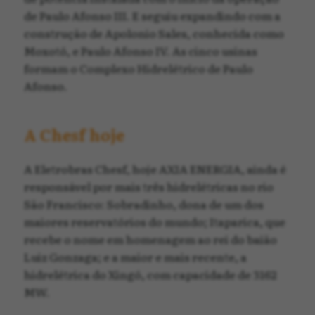
de Paulo Afonso III. E seguiu expandindo com a
construção de Apolonio Sales, conhecida como
Moxotó, e Paulo Afonso IV. As cinco usinas
formam o Complexo Hidrelétrico de Paulo
Afonso.
A Chesf hoje
A Eletrobras Chesf, hoje AXIA ENERGIA, ainda é
responsável por mais três hidrelétricas no rio
São Francisco: Sobradinho, dona de um dos
maiores reservatórios do mundo; Itaparica, que
recebe o nome em homenagem ao rei do baião
Luiz Gonzaga; e a maior e mais recente, a
hidrelétrica do Xingó, com capacidade de 3162
MW.