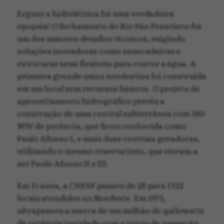
Erguer a hidrelétrica foi uma verdadeira
epopeia! O fechamento do Rio São Francisco foi
um dos maiores desafios técnicos, exigindo
soluções inovadoras como ensecadeiras e
estruturas semi flexíveis para conter a água. A
primeira grande usina nordestina foi construída
em um local sem recursos básicos. O projeto de
aproveitamento hidrográfico previu a
construção de uma central subterrânea com 180
MW de potência, que ficou conhecida como
Paulo Afonso I, e mais duas centrais geradoras,
utilizando o mesmo reservatório, que vieram a
ser Paulo Afonso II e III.
Em 15 anos, a CHESF passou de 28 para 1322
locais atendidos no Nordeste. Em 1971,
ultrapassou a marca de um milhão de quilowatts
de potência instalada com o início da operação