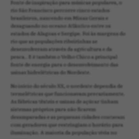
Fonte de inspiração para músicas populares, o
rio São Francisco percorre cinco estados
brasileiros, nascendo em Minas Gerais e
desaguando no oceano Atlântico entre os
estados de Alagoas e Sergipe. Foi às margens do
rio que as populações ribeirinhas se
desenvolveram através da agricultura e da
pesca.. E é também o Velho Chico a principal
fonte de energia para o desenvolvimento das
usinas hidrelétricas do Nordeste.
No início do século XX, o nordeste dependia de
termelétricas que funcionavam precariamente.
As fábricas têxteis e usinas de açúcar tinham
sistemas próprios para não ficarem
desamparadas e as pequenas cidades contavam
com geradores que restringiam o horário para
iluminação. A maioria da população vivia no