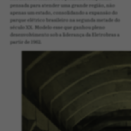
pensada para atender uma grande região, não
apenas um estado, consolidando a expansão do
parque elétrico brasileiro na segunda metade do
século XX. Modelo esse que ganhou pleno
desenvolvimento sob a liderança da Eletrobras a
partir de 1962.