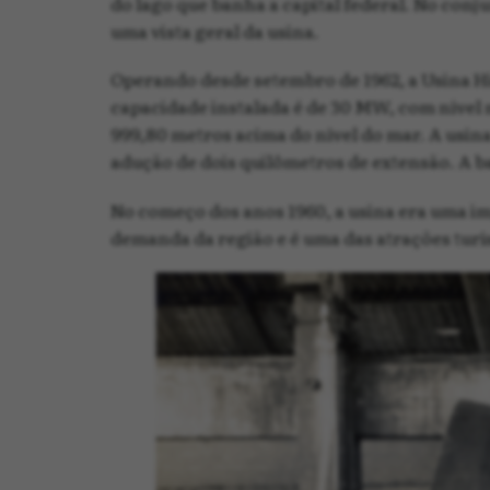
do lago que banha a capital federal. No conj
uma vista geral da usina.
Operando desde setembro de 1962, a Usina Hi
capacidade instalada é de 30 MW, com nível 
999,80 metros acima do nível do mar. A usin
adução de dois quilômetros de extensão. A 
No começo dos anos 1960, a usina era uma im
demanda da região e é uma das atrações turíst