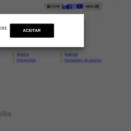
LOGIN
MENU
ntos
Blog
Fale conosco
mos
ACEITAR
Artigos
Notícias
Entrevistas
Destaques do acervo
ília