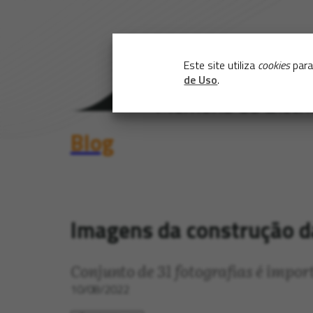
Este site utiliza
cookies
para
de Uso
.
Blog
Imagens da construção da
Conjunto de 31 fotografias é import
10/08/2022