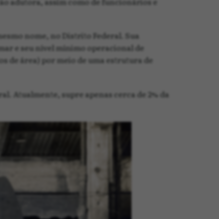
ação adutora, assim como de funcionários e
mesmo nome, no Distrito Federal. Sua
mar e seu nível mínimo operacional de
os de área) por meio de uma estrutura de
ral. Atualmente, supre apenas cerca de 2% da