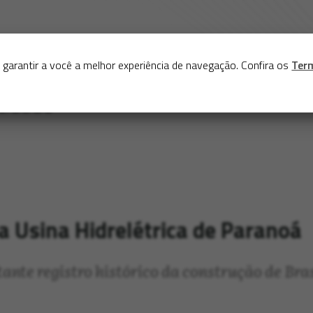
Sobre
Serviços
Acervo
Exposições virtuais
Eve
 garantir a você a melhor experiência de navegação. Confira os
Ter
 Usina Hidrelétrica de Paranoá
ante registro histórico da construção de Bras