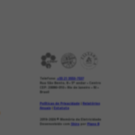
Telefone:
+55 21 3553-7537
Rua São Bento, 8 • 5º andar • Centro
CEP: 20090-010 • Rio de Janeiro • RJ •
Brasil
Políticas de Privacidade
|
Relatórios
Anuais
|
Estatuto
s
2019-2026
© Memória da Eletricidade
Desenvolvido com
Shiro
por
Plano B