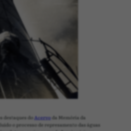
dos destaques do
Acervo
da Memória da
ncluído o processo de represamento das águas