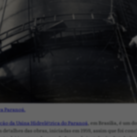
ca Paranoá.
ção da Usina Hidrelétrica do Paranoá
, em Brasília, é um 
am detalhes das obras, iniciadas em 1959, assim que foi co