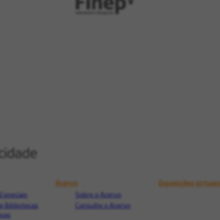
Acervo
Exposições virtuai
Especiais
Sobre o Acervo
e Bibliotecas
Consulte o Acervo
ivas