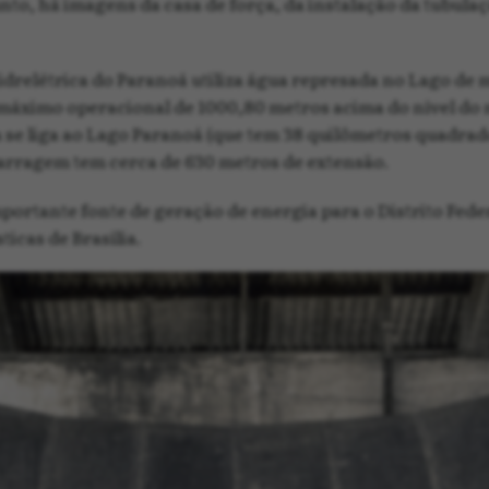
unto, há imagens da casa de força, da instalação da tubul
drelétrica do Paranoá utiliza água represada no Lago de 
máximo operacional de 1000,80 metros acima do nível do 
a se liga ao Lago Paranoá (que tem 38 quilômetros quadrad
barragem tem cerca de 630 metros de extensão.
portante fonte de geração de energia para o Distrito Fede
icas de Brasília.