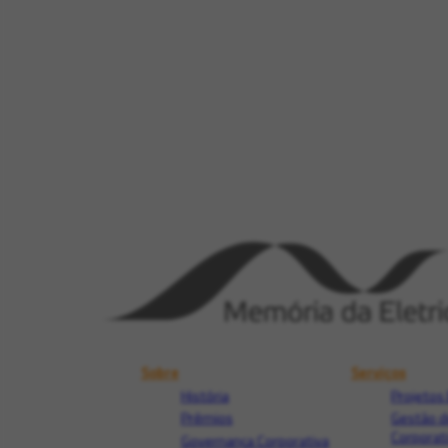
Sobre
Serviços
História
Projetos 
Prêmios
Gestão d
Corporat
Governança Corporativa