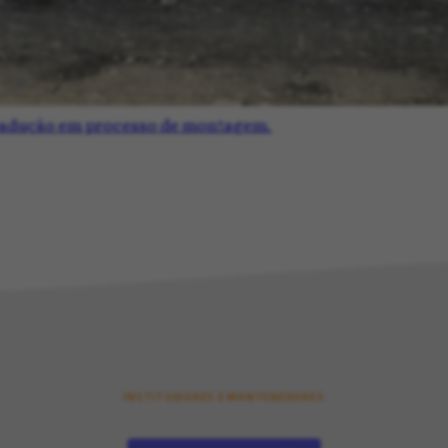
e adução em processo de montagem.
INSTITUIDORES E MANTENEDORES