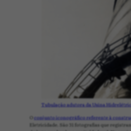
Tubulação adutora da Usina Hidrelétri
O
conjunto iconográfico referente à constru
Eletricidade. São 31 fotografias que registr