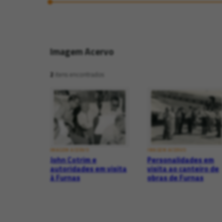
Imagem Acervo
2
itens encontrados
IMAGEM ACERVO
IMAGEM ACERVO
John Cotrim e
Personalidades em
autoridades em visita
visita ao canteiro de
à Furnas
obras de Furnas