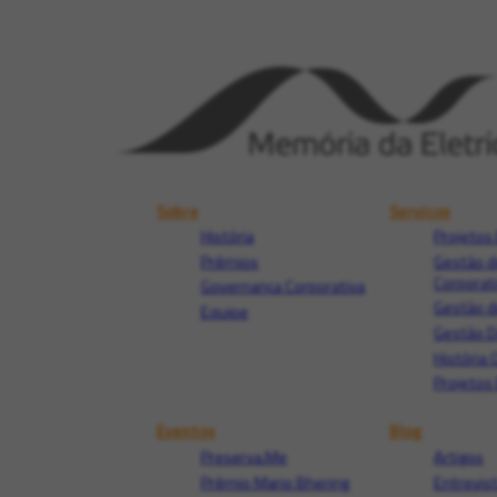
Sobre
Serviços
História
Projetos 
Prêmios
Gestão d
Corporat
Governança Corporativa
Gestão d
Equipe
Gestão 
História 
Projetos 
Eventos
Blog
Preserva.Me
Artigos
Prêmio Mario Bhering
Entrevis