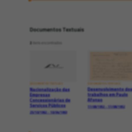
Documentos Textuais
2
itens encontrados
DOCUMENTOS TEXTUAIS
DOCUMENTOS TEXTUAIS
Desenvolvimento do
Nacionalização das
trabalhos em Paulo
Empresas
Afonso
Concessionárias de
Serviços Públicos
17/08/1952 - 17/08/1952
25/10/1962 - 10/04/1963