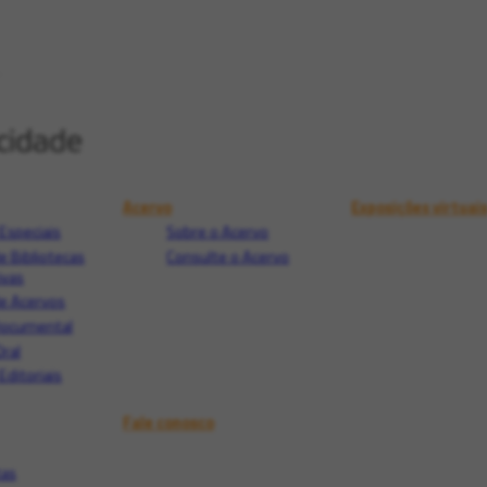
Acervo
Exposições virtuai
Especiais
Sobre o Acervo
e Bibliotecas
Consulte o Acervo
ivas
e Acervos
Documental
Oral
Editoriais
Fale conosco
tas