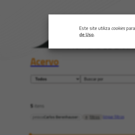
Este site utiliza
cookies
para
de Uso
.
Acervo
5
itens
limpar filtros
filtros
pessoa
Carlos Berenhauser