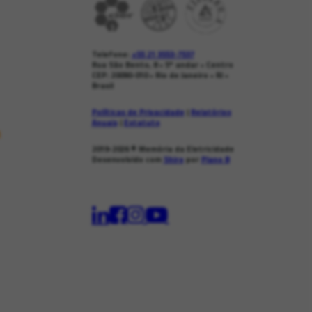
Telefone:
+55 21 3553-7537
Rua São Bento, 8 • 5º andar • Centro
CEP: 20090-010 • Rio de Janeiro • RJ •
Brasil
Políticas de Privacidade
|
Relatórios
Anuais
|
Estatuto
s
2019-2026
© Memória da Eletricidade
Desenvolvido com
Shiro
por
Plano B