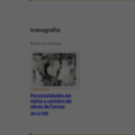
Iconografia
1
item encontrado
ICONOGRAFIA
Personalidades em
visita a canteiro de
obras de Furnas
06/12/1958