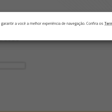
Sobre
Serviços
Acervo
Exposições virtuais
Eve
 garantir a você a melhor experiência de navegação. Confira os
Ter