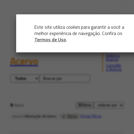
Este site utiliza
cookies
para garantir a você a
melhor experiência de navegação. Confira os
Termos de Uso
.
Sobre o
Acervo
Acervo
Consulte
o Acervo
9
itens
filtros
limpar filtros
filtros
assunto
Alienação de bens