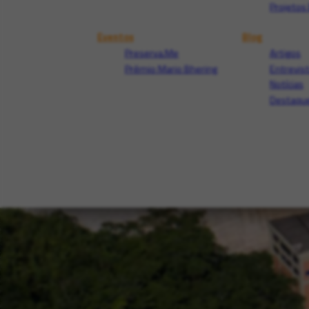
Projetos 
Eventos
Blog
Preserva.Me
Artigos
Prêmio Mario Bhering
Entrevis
Notícias
Destaque