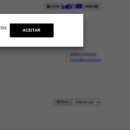
LOGIN
MENU
ntos
Blog
Fale conosco
mos
ACEITAR
Sobre o Acervo
Consulte o Acervo
filtros