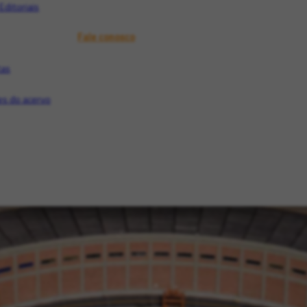
Editoriais
Fale conosco
tas
s do acervo