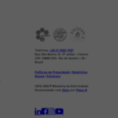
Telefone:
+55 21 3553-7537
Rua São Bento, 8 • 5º andar • Centro
CEP: 20090-010 • Rio de Janeiro • RJ •
Brasil
Políticas de Privacidade
|
Relatórios
Anuais
|
Estatuto
s
2019-2026
© Memória da Eletricidade
Desenvolvido com
Shiro
por
Plano B