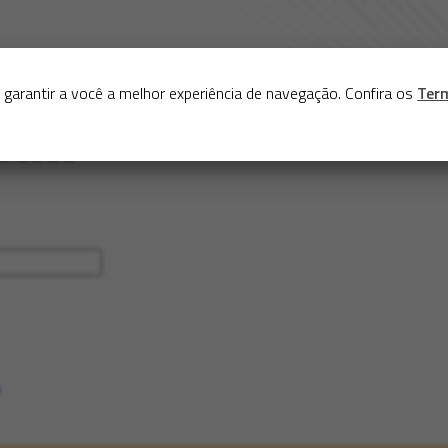
Sobre
Serviços
Acervo
Exposições virtuais
Eve
 garantir a você a melhor experiência de navegação. Confira os
Ter