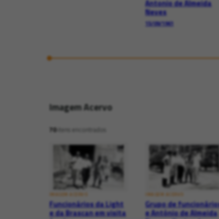
Antonio de Almeida
Neves
15/09/1961
Imagem Acervo
70
itens encontrados
IMAGEM ACERVO
IMAGEM ACERVO
Funcionários da Light
Grupo de funcionário
e da Brascan em visita
e Antônio de Almeida