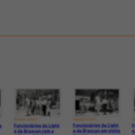
IMAGEM ACERVO
IMAGEM ACERVO
I
Funcionários da Light
Funcionários da Light
F
s
e da Brascan em visita
e da Brascan com a
e