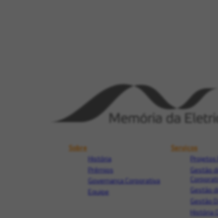
Sobre
Serviços
História
Projetos 
Prêmios
Gestão d
Corporat
Governança Corporativa
Gestão d
Equipe
Gestão 
História 