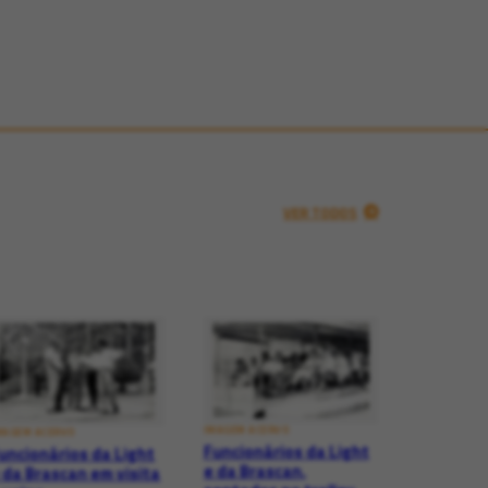
VER TODOS
IMAGEM ACERVO
MAGEM ACERVO
Funcionários da Light
uncionários da Light
e da Brascan,
 da Brascan em visita