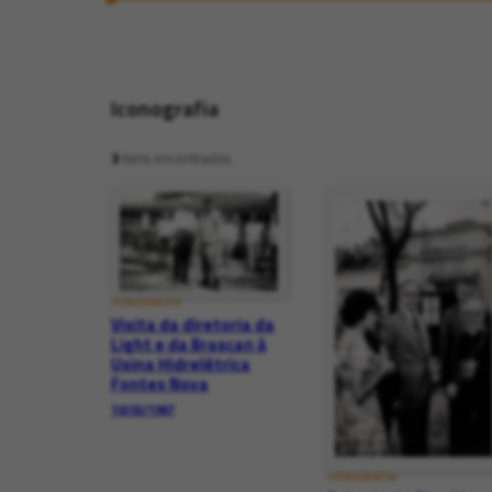
Iconografia
3
itens encontrados
ICONOGRAFIA
Visita da diretoria da
Light e da Brascan à
Usina Hidrelétrica
Fontes Nova
10/02/1967
ICONOGRAFIA