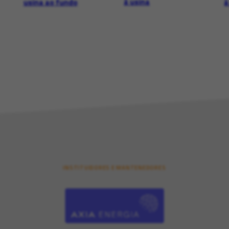
à usina
usina ao fundo
à
INSTITUIDORES E MANTENEDORES