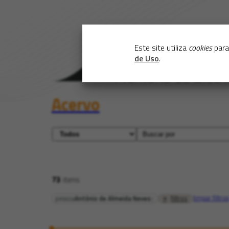
Este site utiliza
cookies
para
de Uso
.
Acervo
73
itens
limpar filtros
filtros
pessoa
Antônio de Almeida Neves