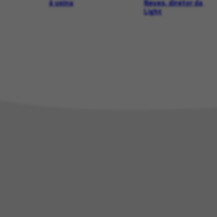
à usina
Neves, diretor da
Light