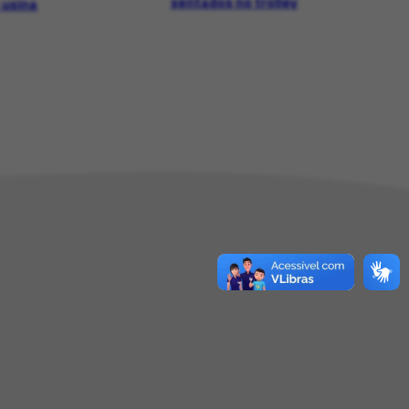
sentados no trolley
 usina