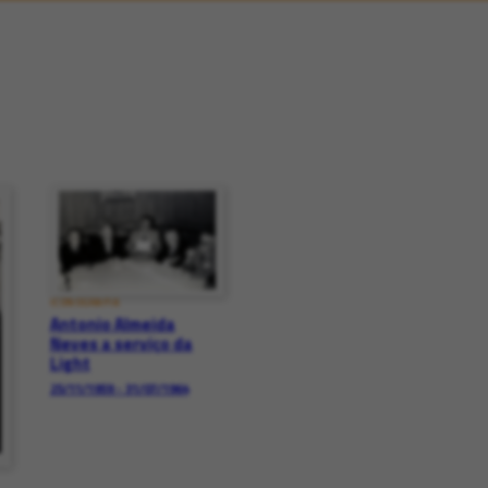
ICONOGRAFIA
Antonio Almeida
Neves a serviço da
Light
25/11/1959 - 31/07/1964