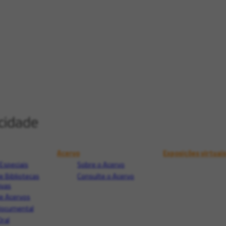
Acervo
Exposições virtuai
Especiais
Sobre o Acervo
e Bibliotecas
Consulte o Acervo
ivas
e Acervos
Documental
Oral