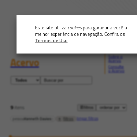
Este site utiliza
cookies
para garantir a você a
melhor experiência de navegação. Confira os
Termos de Uso
.
Sobre o
Acervo
Acervo
Consulte
o Acervo
9
itens
filtros
limpar filtros
filtros
pessoa
Kenneth Davies