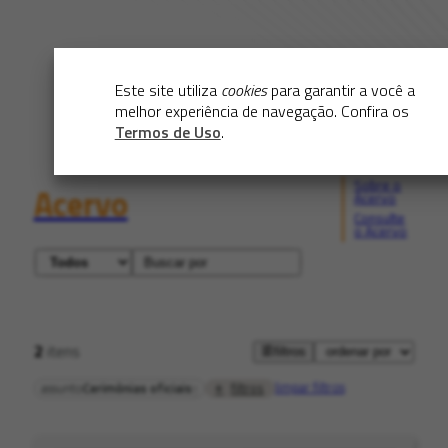
Este site utiliza
cookies
para garantir a você a
melhor experiência de navegação. Confira os
Termos de Uso
.
Sobre o
Acervo
Acervo
Consulte
o Acervo
2
itens
filtros
limpar filtros
filtros
assunto
Cerimônias oficiais