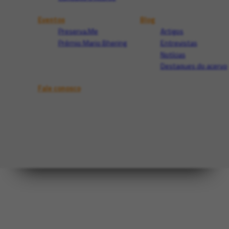
Eventos
Blog
Preserva.Me
Artigos
Prêmio Mario Bhering
Entrevistas
Notícias
Destaques do acervo
Fale conosco