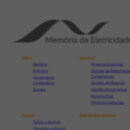
Sobre
Serviços
História
Projetos Especiais
Prêmios
Gestão de Biblioteca
Corporativas
Governança
Corporativa
Gestão de Acervos
Equipe
Gestão Documental
História Oral
Projetos Editoriais
Acervo
Exposições virtuais
Sobre o Acervo
Consulte o Acervo