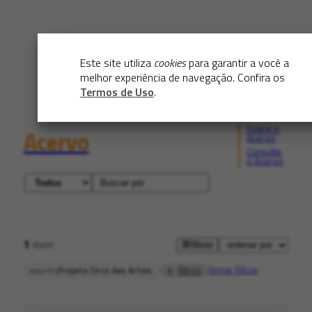
Este site utiliza
cookies
para garantir a você a
melhor experiência de navegação. Confira os
Termos de Uso
.
Sobre o
Acervo
Acervo
Consulte
o Acervo
1
item
filtros
limpar filtros
filtros
assunto
Projeto Circo das Artes