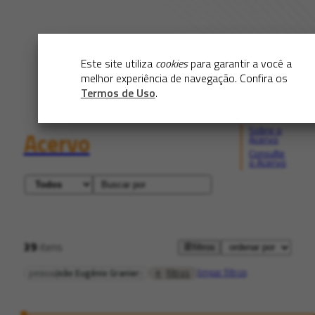
Este site utiliza
cookies
para garantir a você a
melhor experiência de navegação. Confira os
Termos de Uso
.
Sobre o
Acervo
Acervo
Consulte
o Acervo
39
itens
filtros
limpar filtros
filtros
pessoa
João Eugênio Granier