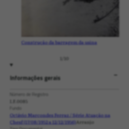
Construção da barragem da usina
1
/
10
Informações gerais
Número de Registro
I.F.0085
Fundo
Octávio Marcondes Ferraz / Série Atuação na
Chesf (17/08/1952 a 12/12/1956)
Arranjo
Tipo Documental