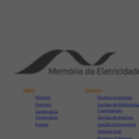
Sobre
Serviços
História
Projetos Especiais
Prêmios
Gestão de Biblioteca
Corporativas
Governança
Corporativa
Gestão de Acervos
Equipe
Gestão Documental
História Oral
Projetos Editoriais