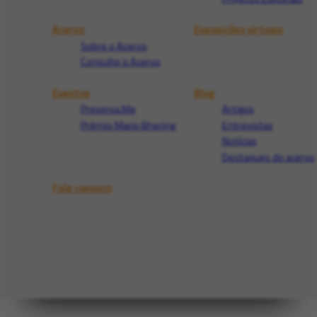
Acervo
Exposições virtuais
Sobre o Acervo
Consulte o Acervo
Eventos
Blog
Preserva.Me
Artigos
Prêmio Mario Bhering
Entrevistas
Notícias
Destaques do acervo
Fale conosco