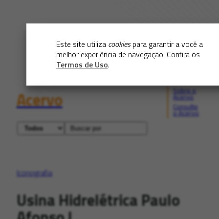
Este site utiliza
cookies
para garantir a você a
melhor experiência de navegação. Confira os
Termos de Uso
.
Sobre o
Acervo
Acervo
Consulte
o Acervo
Iconografia
Usina Hidrelétrica Paulo
Afonso I