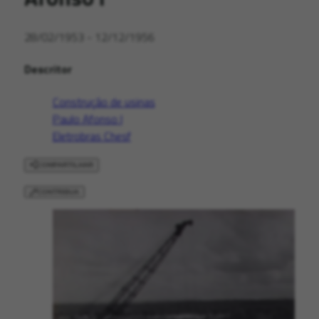
28/02/1953 - 12/12/1956
Descritor
Construção de usinas
Paulo Afonso I
Eletrobras Chesf
COMPARTILHAR
CONTRIBUA