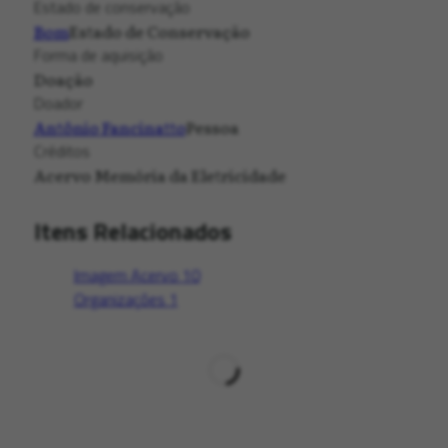
Estado de conservação
Bom
Estado de Conservação
Forma de aquisição
Doação
Doador
Antônio Fancinatto
Pessoa
Créditos
Acervo Memória da Eletricidade
Itens Relacionados
Imagem Acervo
10
Organizações
1