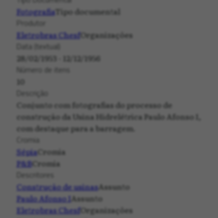
Fotografia
Tipo documental
Produtor
Eletrobras Chesf
Organizações
Data (textual)
28/02/1953 - 12/12/1956
Número de itens
10
Descrição
Conjunto com fotografias do processo de
construção da Usina Hidrelétrica Paulo Afonso I,
com destaque para a barragem.
Cromia
Sépia
Cromia
P&B
Cromia
Descritores
Construção de usinas
Assunto
Paulo Afonso I
Assunto
Eletrobras Chesf
Organizações