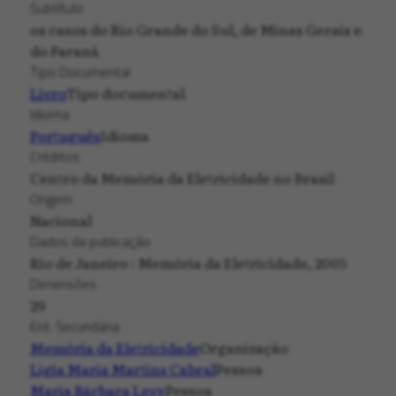
Subtítulo
os casos do Rio Grande do Sul, de Minas Gerais e
do Paraná
Tipo Documental
Livro
Tipo documental
Idioma
Português
Idioma
Créditos
Centro da Memória da Eletricidade no Brasil
Origem
Nacional
Dados da publicação
Rio de Janeiro : Memória da Eletricidade, 2005
Dimensões
29
Ent. Secundária
Memória da Eletricidade
Organização
Ligia Maria Martins Cabral
Pessoa
Maria Bárbara Levy
Pessoa