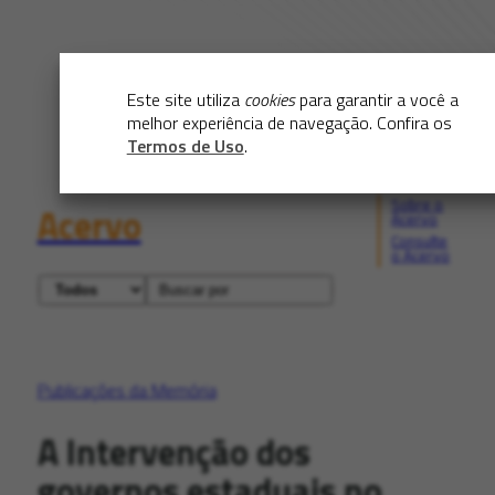
Este site utiliza
cookies
para garantir a você a
melhor experiência de navegação. Confira os
Termos de Uso
.
Sobre o
Acervo
Acervo
Consulte
o Acervo
Publicações da Memória
A Intervenção dos
governos estaduais no