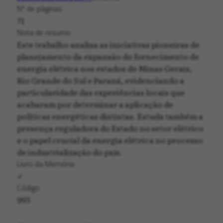
Nº de páginas
71
Nota de resumo
Este trabalho analisa as iniciativas pioneiras de
planejamento da expansão do fornecimento de
energia elétrica nos estados de Minas Gerais,
Rio Grande do Sul e Paraná, evidenciando a
particularidade das experiências locais que
acabaram por determinar a aplicação de
políticas energéticas distintas. Estuda também a
presença reguladora do Estado no setor elétrico
e o papel crucial da energia elétrica no processo
de industrialização do país.
Livro da Memória
✓
Código
993