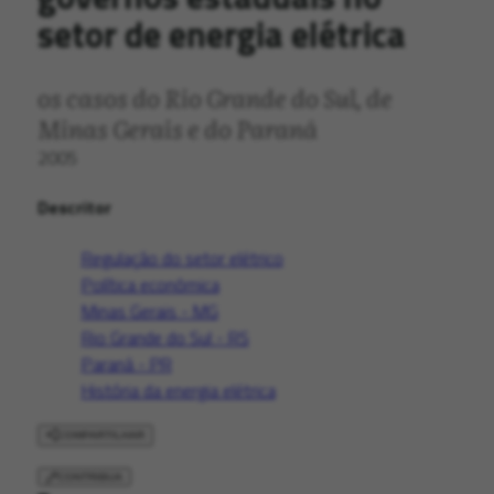
setor de energia elétrica
os casos do Rio Grande do Sul, de
Minas Gerais e do Paraná
2005
Descritor
Regulação do setor elétrico
Política econômica
Minas Gerais - MG
Rio Grande do Sul - RS
Paraná - PR
História da energia elétrica
COMPARTILHAR
CONTRIBUA