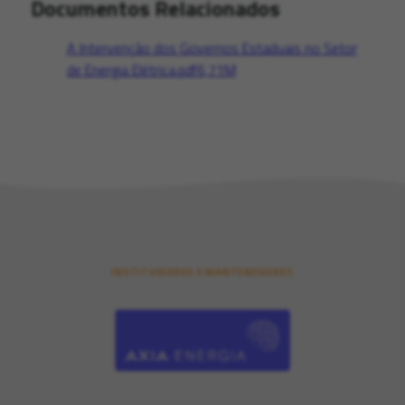
Documentos Relacionados
A Intervenção dos Governos Estaduais no Setor
de Energia Elétrica.pdf
6,71M
INSTITUIDORES E MANTENEDORES