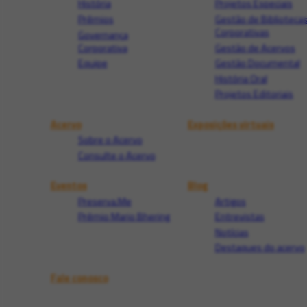
História
Projetos Especiais
Prêmios
Gestão de Biblioteca
Corporativas
Governança
Corporativa
Gestão de Acervos
Equipe
Gestão Documental
História Oral
Projetos Editoriais
Acervo
Exposições virtuais
Sobre o Acervo
Consulte o Acervo
Eventos
Blog
Preserva.Me
Artigos
Prêmio Mario Bhering
Entrevistas
Notícias
Destaques do acervo
Fale conosco