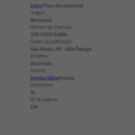
Livro
Tipo documental
Origem
Nacional
Número de chamada
338.17373 S586e
Dados da publicação
São Paulo, SP : Alfa Ômega
Detalhes
Ilustrado
Autoria
Sergio Silva
Pessoa
Dimensões
21
Nº de páginas
120