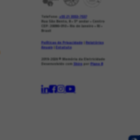
Telefone:
+55 21 3553-7537
Rua São Bento, 8 • 5º andar • Centro
CEP: 20090-010 • Rio de Janeiro • RJ •
Brasil
Políticas de Privacidade
|
Relatórios
Anuais
|
Estatuto
s
2019-2026
© Memória da Eletricidade
Desenvolvido com
Shiro
por
Plano B