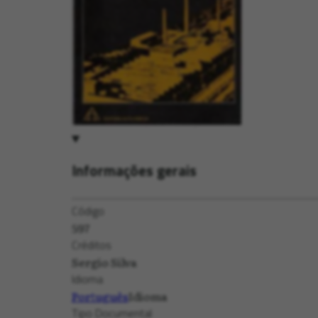
Informações gerais
Código
597
Créditos
Sergio Silva
Idioma
Português
Idioma
Tipo Documental