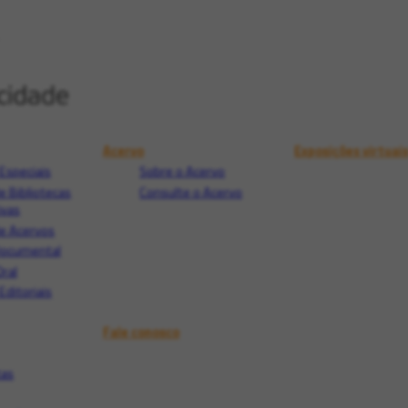
Acervo
Exposições virtuai
Especiais
Sobre o Acervo
e Bibliotecas
Consulte o Acervo
ivas
e Acervos
Documental
Oral
Editoriais
Fale conosco
tas