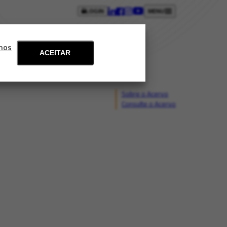
LOGIN
MENU
ntos
Blog
Fale conosco
mos
ACEITAR
Sobre o Acervo
Consulte o Acervo