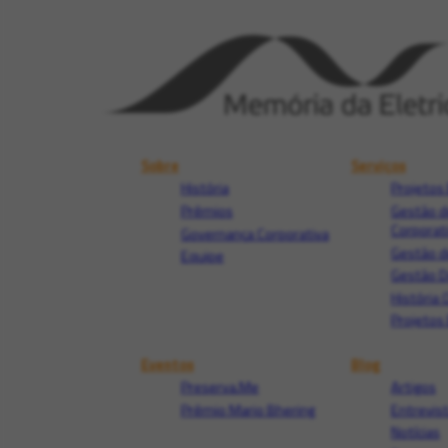
Sobre
Serviços
História
Projetos 
Prêmios
Gestão d
Corporat
Governança Corporativa
Gestão d
Equipe
Gestão 
História 
Projetos 
Eventos
Blog
Preserva.Me
Artigos
Prêmio Mario Bhering
Entrevis
Notícias