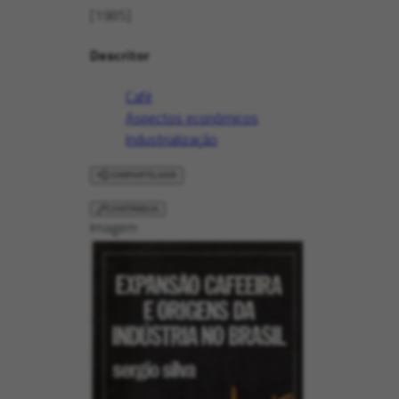
[1985]
Descritor
Café
Aspectos econômicos
Industrialização
COMPARTILHAR
CONTRIBUA
Imagem