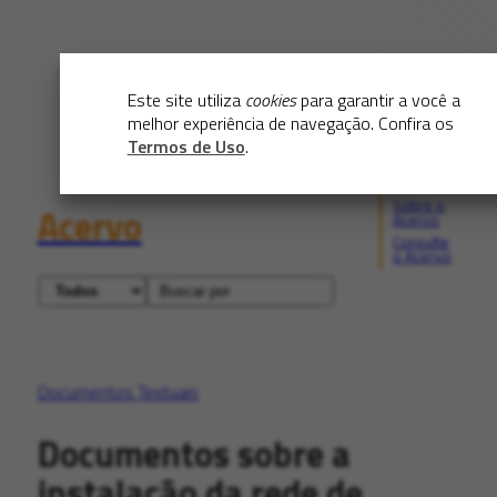
Este site utiliza
cookies
para garantir a você a
melhor experiência de navegação. Confira os
Termos de Uso
.
Sobre o
Acervo
Acervo
Consulte
o Acervo
Documentos Textuais
Documentos sobre a
instalação da rede de