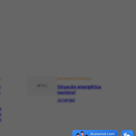
IS
DOCUMENTOS TEXTUAIS
e
Situação energética
a
nacional
22/10/1922
e
e
r