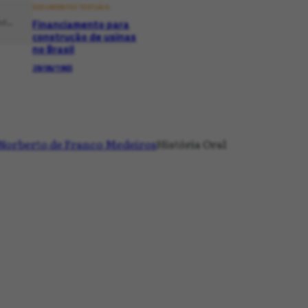
DOCUMENTOS TEXTUAIS
Financiamento para
construção de usinas
no Brasil
28/06/1965
do Rio de Janeiro
e Energia do RJ
 Norberto de Franco Medeiros
História Oral