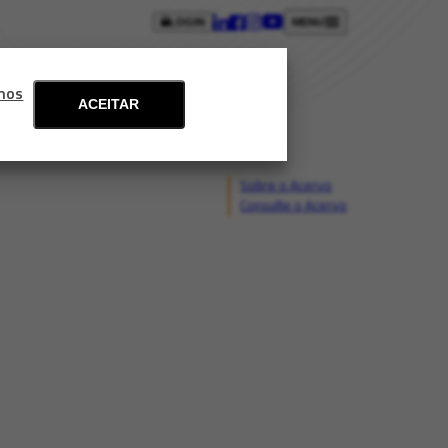
LOGIN
MENU
ntos
Blog
Fale conosco
mos
ACEITAR
Sobre o Acervo
Consulte o Acervo