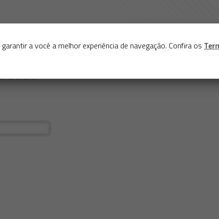
Sobre
Serviços
Acervo
Exposições virtuais
Eve
 garantir a você a melhor experiência de navegação. Confira os
Ter