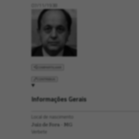
07/11/1938
COMPARTILHAR
CONTRIBUA
Informações Gerais
Local de nascimento
Juiz de Fora - MG
Verbete