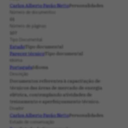
Carlos Alberto Pavão Netto
Personalidades
Número de documentos
01
Número de páginas
107
Tipo Documental
Estudo
Tipo documental
Parecer técnico
Tipo documental
Idioma
Português
Idioma
Descrição
Documentos referentes à capacitação de
técnicos das áreas de mercado de energia
elétrica, contemplando atividades de
treinamento e aperfeiçoamento técnico.
Doador
Carlos Alberto Pavão Netto
Personalidades
Estado de conservação