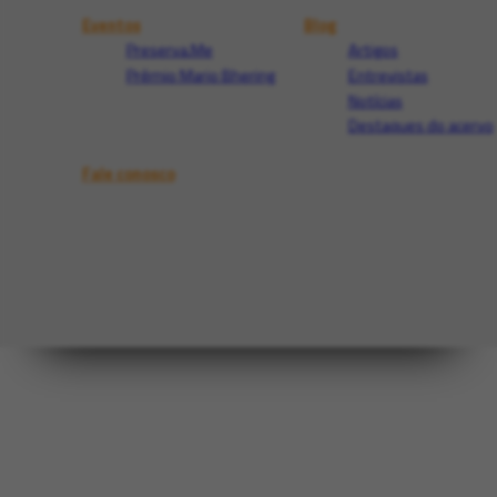
Eventos
Blog
Preserva.Me
Artigos
Prêmio Mario Bhering
Entrevistas
Notícias
Destaques do acervo
Fale conosco