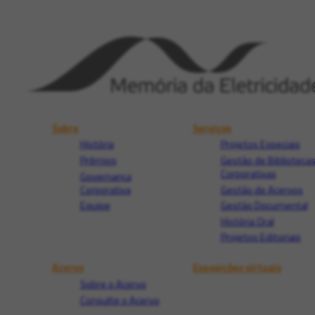
Sobre
Serviços
História
Projetos Especiais
Prêmios
Gestão de Biblioteca
Corporativas
Governança
Corporativa
Gestão de Acervos
Equipe
Gestão Documental
História Oral
Projetos Editoriais
Acervo
Exposições virtuais
Sobre o Acervo
Consulte o Acervo