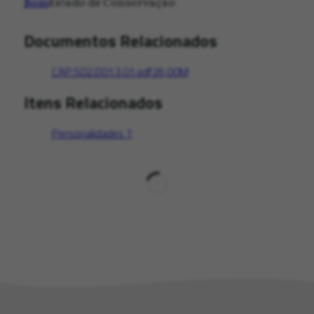
Bom
Estado de Conservação
Documentos Relacionados
CAP.S02.D013.01.pdf
26,00M
Itens Relacionados
Personalidades
1