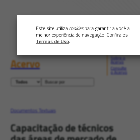
Este site utiliza
cookies
para garantir a você a
melhor experiência de navegação. Confira os
Termos de Uso
.
Sobre o
Acervo
Acervo
Consulte
o Acervo
Documentos Textuais
Capacitação de técnicos
das áreas de mercado de