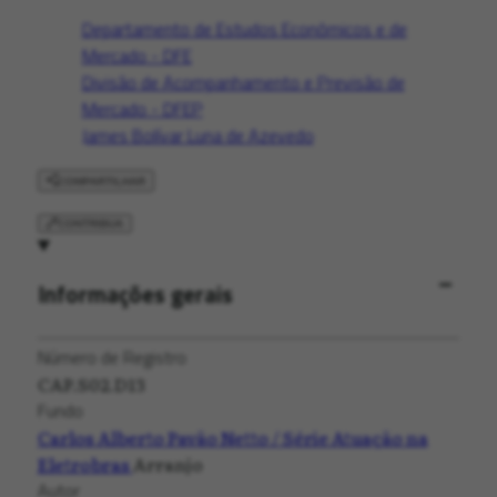
Departamento de Estudos Econômicos e de
Mercado - DFE
Divisão de Acompanhamento e Previsão de
Mercado - DFEP
James Bolívar Luna de Azevedo
COMPARTILHAR
CONTRIBUA
Informações gerais
Número de Registro
CAP.S02.D13
Fundo
Carlos Alberto Pavão Netto / Série Atuação na
Eletrobras
Arranjo
Autor