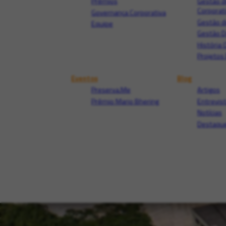
Prêmios
Gestão d
Corporat
Governança Corporativa
Gestão d
Equipe
Gestão 
História 
Projetos 
Eventos
Blog
Preserva.Me
Artigos
Prêmio Mario Bhering
Entrevis
Notícias
Destaque