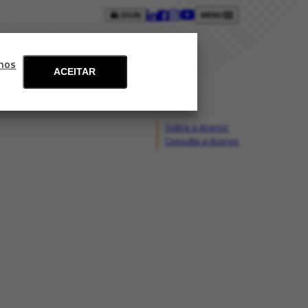
LOGIN
MENU
ntos
Blog
Fale conosco
mos
ACEITAR
Sobre o Acervo
Consulte o Acervo