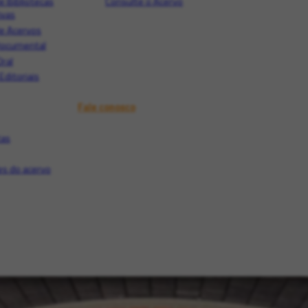
e Bibliotecas
Consulte o Acervo
ivas
e Acervos
Documental
Oral
Editoriais
Fale conosco
tas
s do acervo