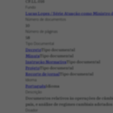
CP.LL.016
Fundo
Lucas Lopes / Série Atuação como Ministro d
Número de documentos
10
Número de páginas
58
Tipo Documental
Decreto
Tipo documental
Minuta
Tipo documental
Instrução Normativa
Tipo documental
Projeto
Tipo documental
Recorte de jornal
Tipo documental
Idioma
Português
Idioma
Descrição
Documentos relativos às operações de câmbio
país, e análise de regimes cambiais adotados 
Doador