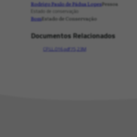
Rodrigo Paulo de Pádua Lopes
Pessoa
Estado de conservação
Bom
Estado de Conservação
Documentos Relacionados
CP.LL.016.pdf
75,23M