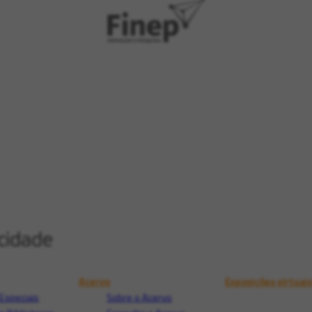
Acervo
Exposições virtuai
Especiais
Sobre o Acervo