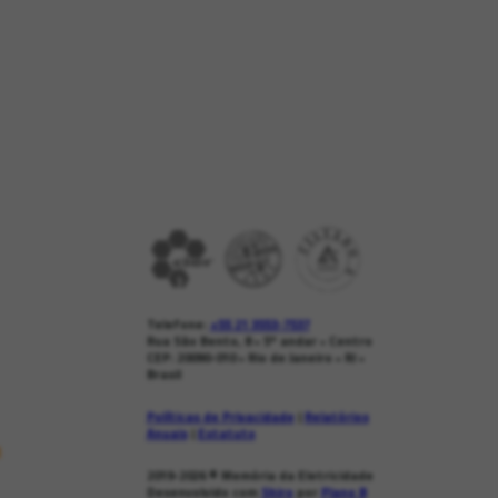
Telefone:
+55 21 3553-7537
Rua São Bento, 8 • 5º andar • Centro
CEP: 20090-010 • Rio de Janeiro • RJ •
Brasil
Políticas de Privacidade
|
Relatórios
Anuais
|
Estatuto
s
2019-2026
© Memória da Eletricidade
Desenvolvido com
Shiro
por
Plano B