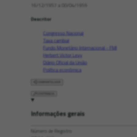
16/12/1957 a 00/04/1959
Descritor
Congresso Nacional
Taxa cambial
Fundo Monetário Internacional - FMI
Herbert Victor Levy
Diário Oficial da União
Política econômica
COMPARTILHAR
CONTRIBUA
Informações gerais
Número de Registro