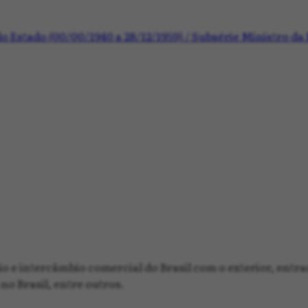
o Estado (00/00/1940 a 28/12/1959) / Subsérie Ministro da
 e intercâmbio comercial do Brasil com o exterior, entrad
no Brasil, entre outros.