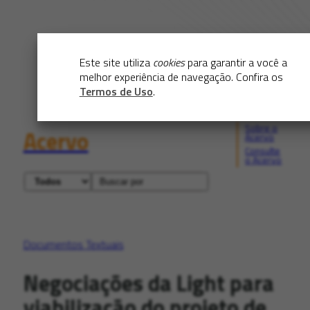
Este site utiliza
cookies
para garantir a você a
melhor experiência de navegação. Confira os
Termos de Uso
.
Sobre o
Acervo
Acervo
Consulte
o Acervo
Documentos Textuais
Negociações da Light para
viabilização do projeto de